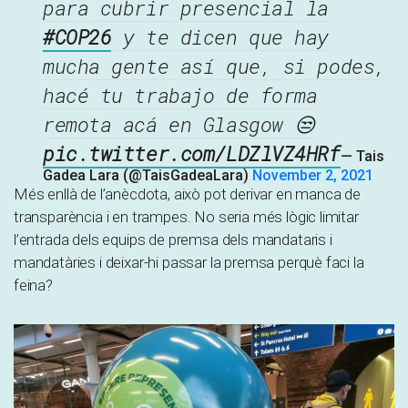
para cubrir presencial la
#COP26
y te dicen que hay
mucha gente así que, si podes,
hacé tu trabajo de forma
remota acá en Glasgow 😒
pic.twitter.com/LDZlVZ4HRf
— Tais
Gadea Lara (@TaisGadeaLara)
November 2, 2021
Més enllà de l’anècdota, això pot derivar en manca de
transparència i en trampes. No seria més lògic limitar
l’entrada dels equips de premsa dels mandataris i
mandatàries i deixar-hi passar la premsa perquè faci la
feina?