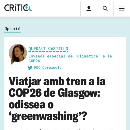
Àrea
Cerca
M
privada
Cerca
Subscriu-t'hi
Cerc
per...
Opinió
Inicia sessió
QUERALT CASTILLO
Enviada especial de 'Climática' a la
COP26
@QC_Cerezuela
Viatjar amb tren a la
COP26 de Glasgow:
odissea o
‘greenwashing’?