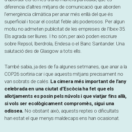
diferencia d’altres mitjans de comunicació que aborden
l’emergència climàtica per anar més enllà del que és
superficial i tocar el costat feble als poderosos. Per algun
motiu no admeten publicitat de les empreses de l’Ibex-35.
Els agrada ser lliures. I ho són; per això poden escriure
sobre Repsol, Iberdrola, Endesa o el Banc Santander. Una
salutació des de Glasgow a tots ells.
També sabia, ja des de fa algunes setmanes, que anar a la
COP26 sortiria car i que aquests mitjans precisament no
van sobrats de calés.
La cimera més important de l’any
celebrada en una ciutat d’Escòcia ha fet que els
allotjaments es posin pels núvols i que viatjar fins allà,
si vols ser ecològicament compromès, sigui una
odissea.
No obstant això, aquests reptes o dificultats
han estat el que menys maldecaps ens han ocasionat.