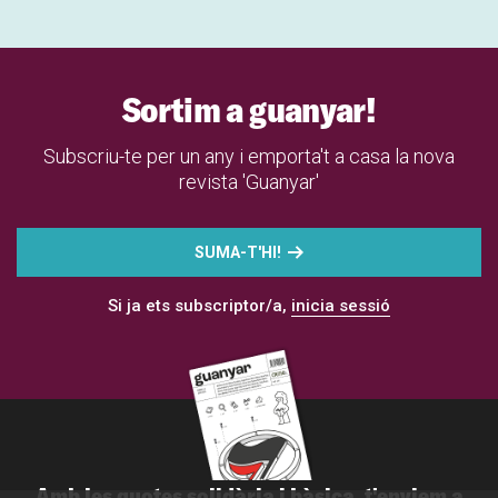
Sortim a guanyar!
Subscriu-te per un any i emporta't a casa la nova
revista 'Guanyar'
SUMA-T'HI!
Si ja ets subscriptor/a,
inicia sessió
Amb les quotes solidària i bàsica, t'enviem a