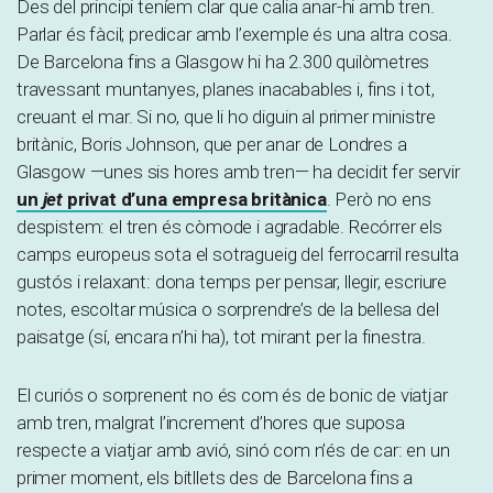
Des del principi teníem clar que calia anar-hi amb tren.
Parlar és fàcil; predicar amb l’exemple és una altra cosa.
De Barcelona fins a Glasgow hi ha 2.300 quilòmetres
travessant muntanyes, planes inacabables i, fins i tot,
creuant el mar. Si no, que li ho diguin al primer ministre
britànic, Boris Johnson, que per anar de Londres a
Glasgow —unes sis hores amb tren— ha decidit fer servir
un
jet
privat d’una empresa britànica
. Però no ens
despistem: el tren és còmode i agradable. Recórrer els
camps europeus sota el sotragueig del ferrocarril resulta
gustós i relaxant: dona temps per pensar, llegir, escriure
notes, escoltar música o sorprendre’s de la bellesa del
paisatge (sí, encara n’hi ha), tot mirant per la finestra.
El curiós o sorprenent no és com és de bonic de viatjar
amb tren, malgrat l’increment d’hores que suposa
respecte a viatjar amb avió, sinó com n’és de car: en un
primer moment, els bitllets des de Barcelona fins a