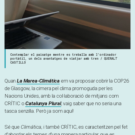
Contemplar el paisatge mentre es treballa amb l'ordinador
portàtil, un dels avantatges de viatjar amb tren / QUERALT
CASTILLO
Quan
La Marea-Climática
em va proposar cobrir la COP26
de Glasgow, la cimera pel clima promoguda per les
Nacions Unides, amb la col·laboració de mitjans com
CRÍTIC o
Catalunya Plural
, vaig saber que no seria una
tasca senzilla. Però ja som aquí!
Sé que
Climática
, i també CRÍTIC, es caracteritzen pel fet
d’abordar els temes d’una manera particular, que es