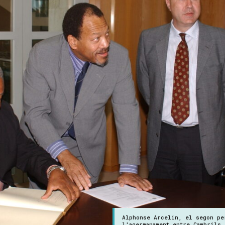
Alphonse Arcelin, el segon pe
l'agermanament entre Cambrils 