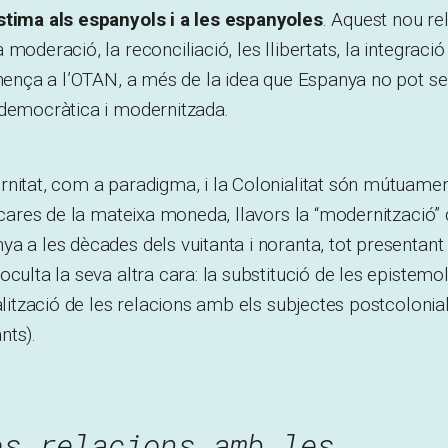
stima als espanyols i a les espanyoles
. Aquest nou re
moderació, la reconciliació, les llibertats, la integració
inença a l’OTAN, a més de la idea que Espanya no pot ser
 democràtica i modernitzada.
nitat, com a paradigma, i la Colonialitat són mútuament
s cares de la mateixa moneda, llavors la “modernització”
a a les dècades dels vuitanta i noranta, tot presentan
oculta la seva altra cara: la substitució de les epistemo
alització de les relacions amb els subjectes postcolonial
nts).
es relacions amb les