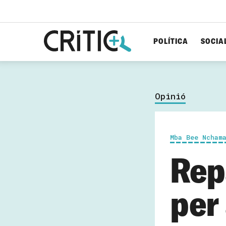
POLÍTICA
SOCIA
Cerca
per...
Opinió
Mba Bee Ncham
Rep
per