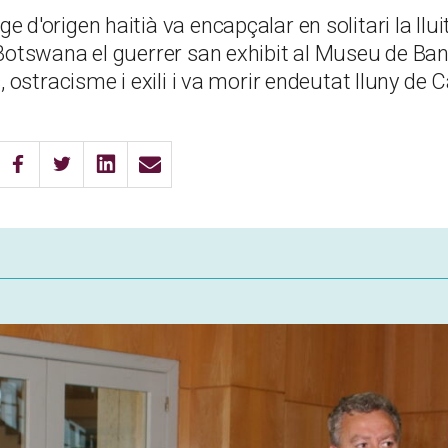
 d'origen haitià va encapçalar en solitari la llui
 Botswana el guerrer san exhibit al Museu de Ban
s, ostracisme i exili i va morir endeutat lluny de