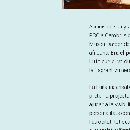
A inicis dels any
PSC a Cambrils de
Museu Darder de 
africana.
Era el 
lluita que el va d
la flagrant vulne
La lluita incansa
pretenia project
ajudar a la visibi
personalitats co
l’atrocitat, tot qu