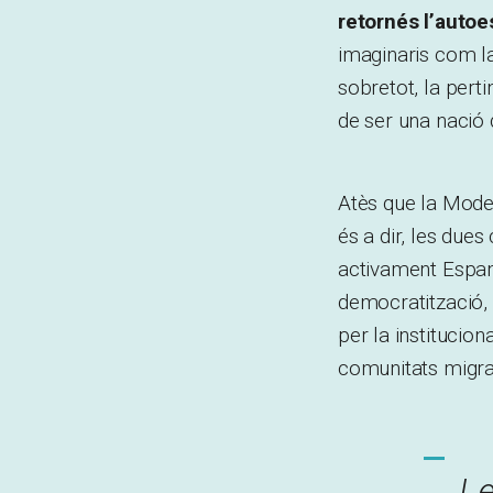
retornés l’autoe
imaginaris com la 
sobretot, la pert
de ser una nació
Atès que la Moder
és a dir, les due
activament Espany
democratització, 
per la institucion
comunitats migra
L