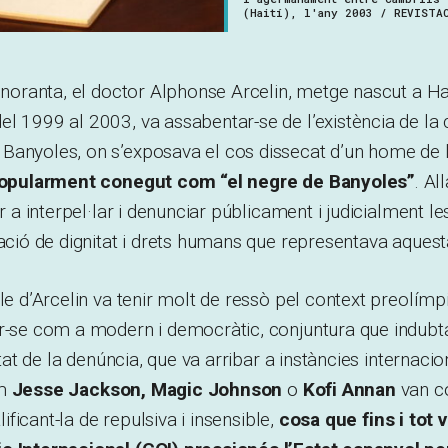
(Haití), l'any 2003 / REVISTA
s noranta, el doctor Alphonse Arcelin, metge nascut a Hait
l 1999 al 2003, va assabentar-se de l’existència de la c
Banyoles, on s’exposava el cos dissecat d’un home de l
popularment conegut com “el negre de Banyoles”
. Al
ur a interpel·lar i denunciar públicament i judicialment le
ració de dignitat i drets humans que representava aquesta
ble d’Arcelin va tenir molt de ressò pel context preolímp
ar-se com a modern i democràtic, conjuntura que indub
litat de la denúncia, que va arribar a instàncies internacio
m
Jesse Jackson, Magic Johnson
o
Kofi Annan
van c
alificant-la de repulsiva i insensible,
cosa que fins i tot 