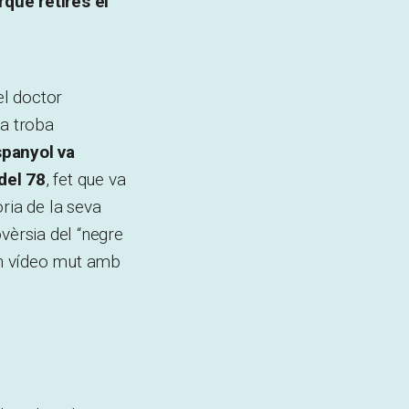
què retirés el
el doctor
ta troba
spanyol va
 del 78
, fet que va
òria de la seva
vèrsia del “negre
 un vídeo mut amb