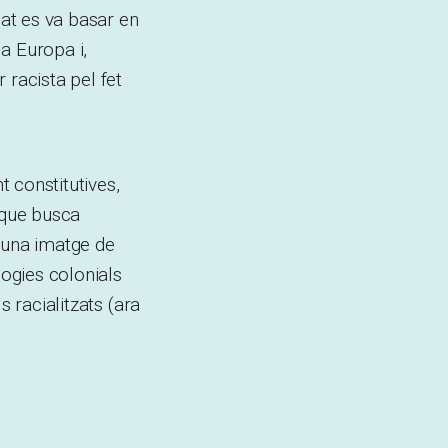
lat es va basar en
 a Europa i,
 racista pel fet
 constitutives,
 que busca
t una imatge de
logies colonials
s racialitzats (ara