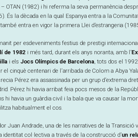
d – OTAN (1982) i hi referma la seva permanència despr
). És la dècada en la qual Espanya entra a la Comunit
també entra en vigor la primera Llei d’estrangeria (198
manit per esdeveniments festius de prestigi internacion
lí de 1982
i més tard, durant els anys noranta, amb l’
Ex
lla
i els
Jocs Olímpics de Barcelona
, tots dos el 199
r el cinquè centenari de l’arribada de Colom a Abya Yal
ecia Pérez era assassinada per un grup d’extrema dreta
id. Pérez hi havia arribat feia pocs mesos de la Repúb
s hi havia un guàrdia civil i la bala que va causar la mo
ilitza habitualment el cos.
dor Juan Andrade, una de les narratives de la Transició 
a identitat col·lectiva a través de la construcció d’
un rel