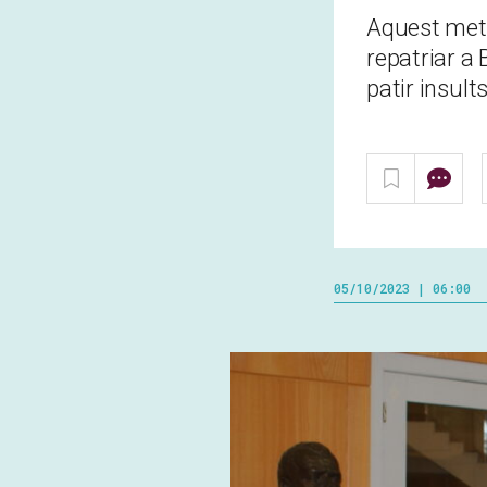
Aquest metge
repatriar a
patir insult
05/10/2023 | 06:00