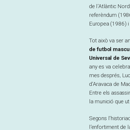
de l’Atlàntic Nor
referèndum (1986
Europea (1986) i 
Tot això va ser a
de futbol mascu
Universal de Sevi
any es va celebra
mes després, Lucr
d’Aravaca de Madr
Entre els assassin
la munició que ut
Segons l’historia
l’enfortiment de l