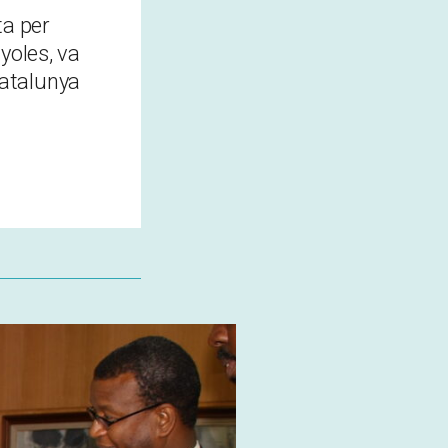
ta per
yoles, va
 Catalunya