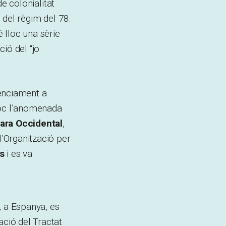
de colonialitat
ó del règim del 78.
é lloc una sèrie
ió del “jo
lenciament a
lloc l’anomenada
hara Occidental
,
l’Organització per
es
i es va
, a Espanya, es
ació del Tractat