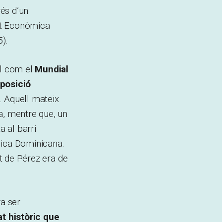
és d’un
at Econòmica
5).
al com el
Mundial
posició
2. Aquell mateix
a, mentre que, un
 al barri
lica Dominicana.
rt de Pérez era de
va ser
at històric que