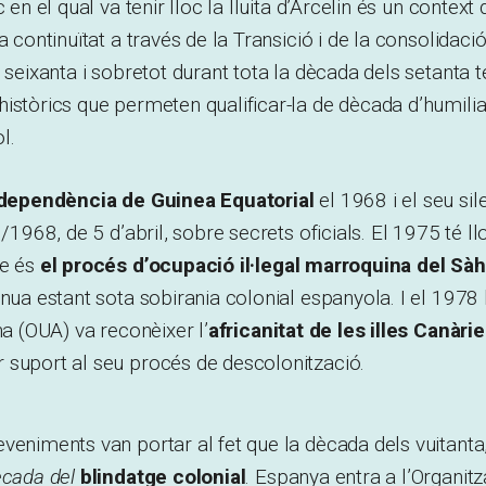
 en el qual va tenir lloc la lluita d’Arcelin és un context 
a continuïtat a través de la Transició i de la consolidaci
 seixanta i sobretot durant tota la dècada dels setanta t
istòrics que permeten qualificar-la de dècada d’humiliac
l.
ndependència de Guinea Equatorial
el 1968 i el seu si
9/1968, de 5 d’abril, sobre secrets oficials. El 1975 té 
ue és
el procés d’ocupació il·legal marroquina del Sà
inua estant sota sobirania colonial espanyola. I el 1978 
na (OUA) va reconèixer l’
africanitat de les illes Canàri
 suport al seu procés de descolonització.
veniments van portar al fet que la dècada dels vuitanta
ècada del
blindatge colonial
. Espanya entra a l’Organitz