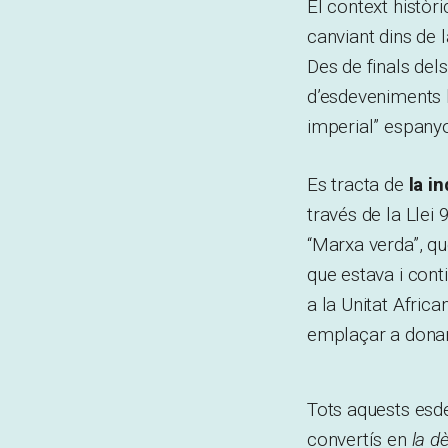
El context històric
canviant dins de l
Des de finals dels
d’esdeveniments h
imperial” espanyo
Es tracta de
la i
través de la Llei 
“Marxa verda”, q
que estava i cont
a la Unitat Africa
emplaçar a donar
Tots aquests esde
convertís en
la d