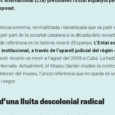
c Internacional (COI) pressionés l’Estat espanyol per
xposat.
olència extrema, normalitzada i banalitzada que va patir 
per part de la societat catalana a la dècada dels noran
 de referència en la història recent d’Espanya.
L’Estat e
 institucional, a través de l’aparell judicial del règim
’exili. Arcelin va morir a l’agost del 2009 a Cuba. La hist
enterrada. Actualment, el Museu Darder eludeix la contro
’interior del museu, l’única referència que en queda és
i negre.
d’una lluita descolonial radical