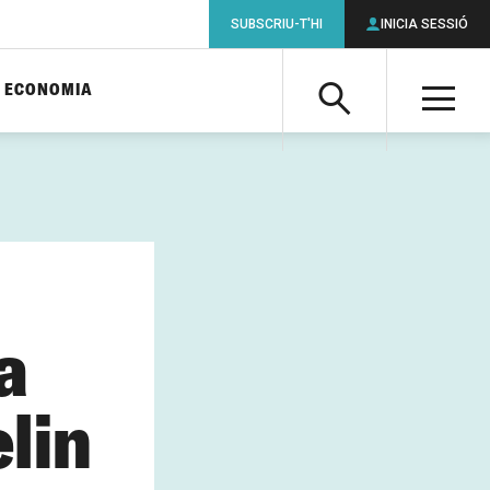
SUBSCRIU-T'HI
INICIA SESSIÓ
ECONOMIA
Cerca
M
Cerca
a
lin