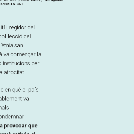
CAMBRILS.CAT
í i regidor del
ol·lecció del
’ètnia san
là va començar la
s institucions per
 atrocitat.
ic en què el país
tablement va
nals:
ondemnar
va provocar que