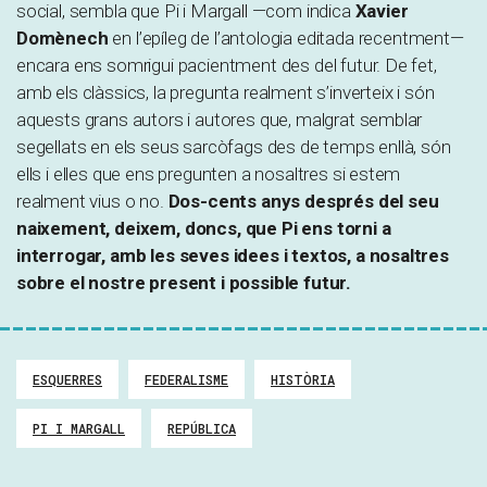
social, sembla que Pi i Margall —com indica
Xavier
Domènech
en l’epíleg de l’antologia editada recentment—
encara ens somrigui pacientment des del futur. De fet,
amb els clàssics, la pregunta realment s’inverteix i són
aquests grans autors i autores que, malgrat semblar
segellats en els seus sarcòfags des de temps enllà, són
ells i elles que ens pregunten a nosaltres si estem
realment vius o no.
Dos-cents anys després del seu
naixement, deixem, doncs, que Pi ens torni a
interrogar, amb les seves idees i textos, a nosaltres
sobre el nostre present i possible futur.
ESQUERRES
FEDERALISME
HISTÒRIA
PI I MARGALL
REPÚBLICA