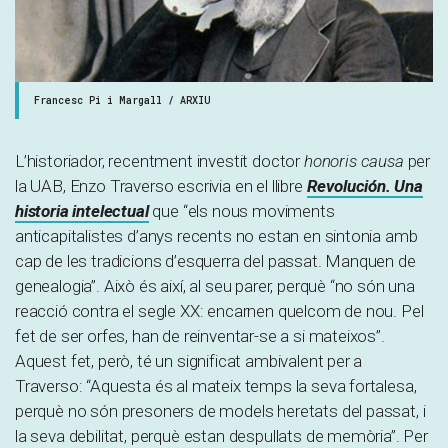
Francesc Pi i Margall / ARXIU
L’historiador, recentment investit doctor
honoris causa
per
la UAB, Enzo Traverso escrivia en el llibre
Revolución. Una
historia intelectual
que “els nous moviments
anticapitalistes d’anys recents no estan en sintonia amb
cap de les tradicions d’esquerra del passat. Manquen de
genealogia”. Això és així, al seu parer, perquè “no són una
reacció contra el segle XX: encarnen quelcom de nou. Pel
fet de ser orfes, han de reinventar-se a si mateixos”.
Aquest fet, però, té un significat ambivalent per a
Traverso: “Aquesta és al mateix temps la seva fortalesa,
perquè no són presoners de models heretats del passat, i
la seva debilitat, perquè estan despullats de memòria”. Per