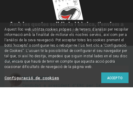
Amb les quotes solidària i bàsica, t'enviem a
casa la nova revista 'Guanyar'
Aquest lloc web utilitza cookies pròpies i de tercers d'anàlisi per recopilar
informació amb la finalitat de millorar els nostres serveis, així com per a
l'anàlisi de la seva navegació. Pot acceptar totes les cookies prement el
botó “Accepto” o configurar-les o rebutjar-ne l'ús fent clic a “Configuració
de Cookies”. L'usuari té la possibilitat de configurar el seu navegador per
tal que, si així ho desitja, impedexi que siguin instal·lades en el seu disc
Opinió
dur, encara que haurà de tenir en compte que aquesta acció podrà
ocasionar dificultats de navegació de la pàgina web.
XAVIER GODÀS
Configuració de cookies
ACCEPTO
Candidat a president d'ERC per la
candidatura Nova Esquerra Nacional
@XavierGodas
ERC i la nova esquerra
nacional als Països