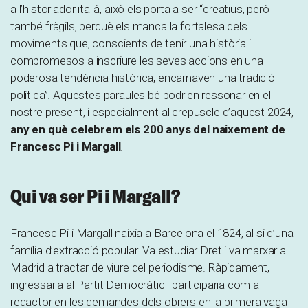
a l’historiador italià, això els porta a ser “creatius, però
també fràgils, perquè els manca la fortalesa dels
moviments que, conscients de tenir una història i
compromesos a inscriure les seves accions en una
poderosa tendència històrica, encarnaven una tradició
política”. Aquestes paraules bé podrien ressonar en el
nostre present, i especialment al crepuscle d’aquest 2024,
any en què celebrem els 200 anys del naixement de
Francesc Pi i Margall
.
Qui va ser Pi i Margall?
Francesc Pi i Margall naixia a Barcelona el 1824, al si d’una
família d’extracció popular. Va estudiar Dret i va marxar a
Madrid a tractar de viure del periodisme. Ràpidament,
ingressaria al Partit Democràtic i participaria com a
redactor en les demandes dels obrers en la primera vaga