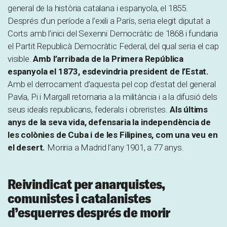
general de la història catalana i espanyola, el 1855.
Després d’un període a l’exili a París, seria elegit diputat a
Corts amb l’inici del Sexenni Democràtic de 1868 i fundaria
el Partit Republicà Democràtic Federal, del qual seria el cap
visible.
Amb l’arribada de la Primera República
espanyola el 1873, esdevindria president de l’Estat.
Amb el derrocament d’aquesta pel cop d’estat del general
Pavía, Pi i Margall retornaria a la militància i a la difusió dels
seus ideals republicans, federals i obreristes.
Als últims
anys de la seva vida, defensaria la independència de
les colònies de Cuba i de les Filipines, com una veu en
el desert.
Moriria a Madrid l’any 1901, a 77 anys.
Reivindicat per anarquistes,
comunistes i catalanistes
d’esquerres després de morir