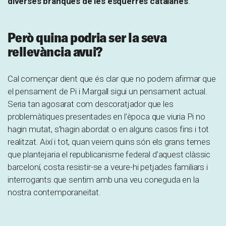
diverses branques de les esquerres catalanes
.
Però quina podria ser la seva
rellevància avui?
Cal començar dient que és clar que no podem afirmar que
el pensament de Pi i Margall sigui un pensament actual.
Seria tan agosarat com descoratjador que les
problemàtiques presentades en l’època que viuria Pi no
hagin mutat, s’hagin abordat o en alguns casos fins i tot
realitzat. Així i tot, quan veiem quins són els grans temes
que plantejaria el republicanisme federal d’aquest clàssic
barceloní, costa resistir-se a veure-hi petjades familiars i
interrogants que sentim amb una veu coneguda en la
nostra contemporaneïtat.