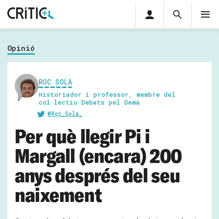
Àrea
Cerca
M
privada
Cerca
Subscriu-t'hi
Cerc
per...
Opinió
Inicia sessió
ROC SOLÀ
Historiador i professor, membre del
col·lectiu Debats pel Demà
@Roc_Sola_
Per què llegir Pi i
Margall (encara) 200
anys després del seu
naixement