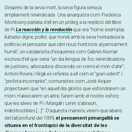
Després de la seva mort, la seva figura seria ja
àmpliament reivindicada. Una anarquista com Frederica
Montseny parlaria d’ell en un pròleg a la reedició del llibre
de Pi
La reacción y la revolución
que era “home exemplar,
lluitador digne, polític que honrà amb la seva honradesa la
política i el pensador que obrí nous horitzons al pensament
humà”; un catalanista d’esquerres com Gabriel Alomar
escrivia d’ell que seria “un dia llengua de foc reivindicadora
de justícies, arboradora d’incendis on cremi el món d’ahir”;
Antoni Rovira i Virgili es referiria a ell com el “gran vident” i
“profeta incomprès”; comunistes com Jordi Arquer
projectaven que “en aquell dia gloriós que esfondrarem un
món i n’aixecarem un altre, farem amb el nostre esforç
que les idees de Pi i Margall i Lenin s’abracin,
indestructibles […]”. D’aquesta manera, veiem que abans
del tall profund del 1939,
el pensament pimargallià se
situava en el frontispici de la diversitat de les