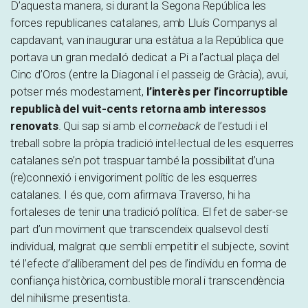
D’aquesta manera, si durant la Segona República les
forces republicanes catalanes, amb Lluís Companys al
capdavant, van inaugurar una estàtua a la República que
portava un gran medalló dedicat a Pi a l’actual plaça del
Cinc d’Oros (entre la Diagonal i el passeig de Gràcia), avui,
potser més modestament,
l’interès per l’incorruptible
republicà del vuit-cents retorna amb interessos
renovats
. Qui sap si amb el
comeback
de l’estudi i el
treball sobre la pròpia tradició intel·lectual de les esquerres
catalanes se’n pot traspuar també la possibilitat d’una
(re)connexió i envigoriment polític de les esquerres
catalanes. I és que, com afirmava Traverso, hi ha
fortaleses de tenir una tradició política. El fet de saber-se
part d’un moviment que transcendeix qualsevol destí
individual, malgrat que sembli empetitir el subjecte, sovint
té l’efecte d’alliberament del pes de l’individu en forma de
confiança històrica, combustible moral i transcendència
del nihilisme presentista.