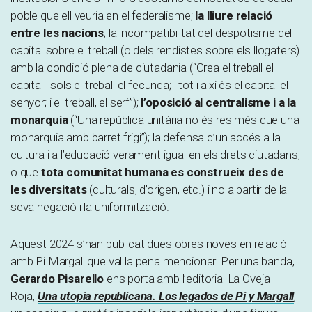
poble que ell veuria en el federalisme;
la lliure relació
entre les nacions
; la incompatibilitat del despotisme del
capital sobre el treball (o dels rendistes sobre els llogaters)
amb la condició plena de ciutadania (“Crea el treball el
capital i sols el treball el fecunda; i tot i així és el capital el
senyor; i el treball, el serf”);
l’oposició al centralisme i a la
monarquia
(“Una república unitària no és res més que una
monarquia amb barret frigi”); la defensa d’un accés a la
cultura i a l’educació verament igual en els drets ciutadans,
o que
tota comunitat humana es construeix des de
les diversitats
(culturals, d’origen, etc.) i no a partir de la
seva negació i la uniformització.
Aquest 2024 s’han publicat dues obres noves en relació
amb Pi Margall que val la pena mencionar. Per una banda,
Gerardo Pisarello
ens porta amb l’editorial La Oveja
Roja,
Una utopia republicana. Los legados de Pi y Margall
,