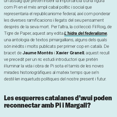
un assaig que pretén inserir la importància d’una figura
com Pi en el més ampli cabal polític i social que
representaria el republicanisme federal, així com ponderar
les diverses ramificacions i llegats del seu pensament
després de la seva mort. Per l’altra, la col·lecció Fil Roig, de
Tigre de Paper, aquest any edita
L’hidra del federalisme
,
una antologia de textos pimargallians, alguns dels quals
són inèdits i molts publicats per primer cop en català. De
bracet de
Jaume Montés
i
Xavier Granell
, aquest recull
ve precedit per un ric estudi introductori que pretén
il·luminar la vida i obra de Pi sota el tamís de les noves
mirades historiogràfiques al mateix temps que se’n
destil·len inquietuds polítiques del nostre present i futur.
Les esquerres catalanes d’avui poden
reconnectar amb Pi i Margall?