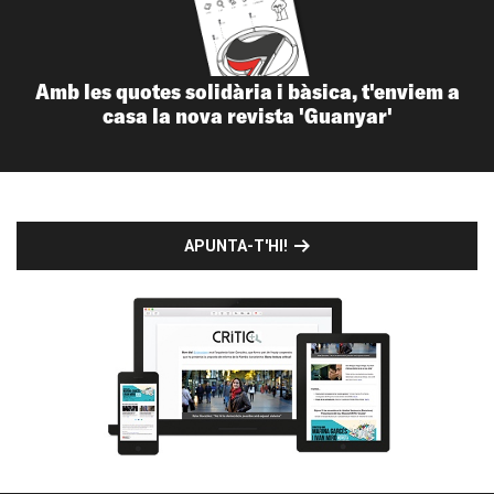
Amb les quotes solidària i bàsica, t'enviem a
casa la nova revista 'Guanyar'
APUNTA-T'HI!