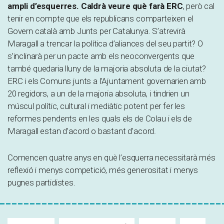
ampli d’esquerres. Caldrà veure què farà ERC
, però cal
tenir en compte que els republicans comparteixen el
Govern català amb Junts per Catalunya. S’atrevirà
Maragall a trencar la política d’aliances del seu partit? O
s’inclinarà per un pacte amb els neoconvergents que
també quedaria lluny de la majoria absoluta de la ciutat?
ERC i els Comuns junts a l’Ajuntament governarien amb
20 regidors, a un de la majoria absoluta, i tindrien un
múscul polític, cultural i mediàtic potent per fer les
reformes pendents en les quals els de Colau i els de
Maragall estan d’acord o bastant d’acord.
Comencen quatre anys en què l’esquerra necessitarà més
reflexió i menys competició, més generositat i menys
pugnes partidistes.