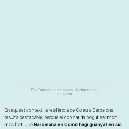
Els Comuns, a les seves 10 ciutats clau
Infogram
En aquest context, la resiliència de Colau a Barcelona
resulta destacable, perquè el cop hauria pogut ser molt
més fort. Que
Barcelona en Comú hagi guanyat en sis