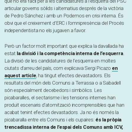
que no era fàcil per a les candidatures a l’esquerra del PSC
articular governs sòlids i alternatius després de la victòria
de Pedro Sánchez i amb un Podemos en crisi interna. És
obvi que el creixement d’ERC i l’omnipresència del Procés
independentista no els jugaven a favor.
Però un factor molt important que explica la davallada ha
estat
la divisió i la competència interna de l’esquerra
.
La divisió de les candidatures de l’esquerra en moltes
ciutats d’arreu del país, com explicava Sergi Picazo
en
aquest article
, ha tingut efectes devastadors. Els
resultats del món dels Comuns a Terrassa o a Sabadell
són especialment decebedors i simbòlics. Les
picabaralles, el sectarisme i les tensions internes han
produït escenaris d’atomització incomprensibles que han
acabat tenint efectes devastadors. Ja no és només la
picabaralla entre els Comuns i els cupaires:
és la pròpia
trencadissa interna de l’espai dels Comuns amb ICV,