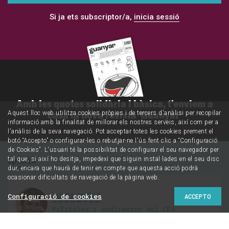
Si ja ets subscriptor/a,
inicia sessió
Amb les quotes solidària i bàsica, t'enviem a
casa la nova revista 'Guanyar'
Aquest lloc web utilitza cookies pròpies i de tercers d'anàlisi per recopilar
informació amb la finalitat de millorar els nostres serveis, així com per a
l'anàlisi de la seva navegació. Pot acceptar totes les cookies prement el
botó “Accepto” o configurar-les o rebutjar-ne l'ús fent clic a “Configuració
de Cookies”. L'usuari té la possibilitat de configurar el seu navegador per
tal que, si així ho desitja, impedexi que siguin instal·lades en el seu disc
Opinió
dur, encara que haurà de tenir en compte que aquesta acció podrà
ocasionar dificultats de navegació de la pàgina web.
JORDI MUÑOZ
Configuració de cookies
ACCEPTO
Politòleg i exdirector del CEO
@jordimunozm