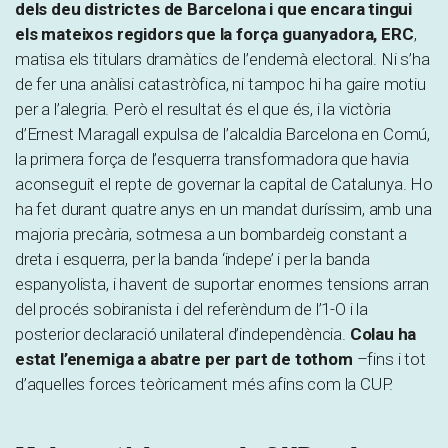
dels deu districtes de Barcelona i que encara tingui
els mateixos regidors que la força guanyadora, ERC
,
matisa els titulars dramàtics de l’endemà electoral. Ni s’ha
de fer una anàlisi catastròfica, ni tampoc hi ha gaire motiu
per a l’alegria. Però el resultat és el que és, i la victòria
d’Ernest Maragall expulsa de l’alcaldia Barcelona en Comú,
la primera força de l’esquerra transformadora que havia
aconseguit el repte de governar la capital de Catalunya. Ho
ha fet durant quatre anys en un mandat duríssim, amb una
majoria precària, sotmesa a un bombardeig constant a
dreta i esquerra, per la banda ‘indepe’ i per la banda
espanyolista, i havent de suportar enormes tensions arran
del procés sobiranista i del referèndum de l’1-O i la
posterior declaració unilateral d’independència.
Colau ha
estat l’enemiga a abatre per part de tothom
–fins i tot
d’aquelles forces teòricament més afins com la CUP.