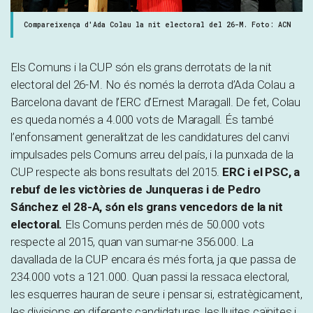
Compareixença d'Ada Colau la nit electoral del 26-M. Foto: ACN
Els Comuns i la CUP són els grans derrotats de la nit
electoral del 26-M. No és només la derrota d’Ada Colau a
Barcelona davant de l’ERC d’Ernest Maragall. De fet, Colau
es queda només a 4.000 vots de Maragall. És també
l’enfonsament generalitzat de les candidatures del canvi
impulsades pels Comuns arreu del país, i la punxada de la
CUP respecte als bons resultats del 2015.
ERC i el PSC, a
rebuf de les victòries de Junqueras i de Pedro
Sánchez el 28-A, són els grans vencedors de la nit
electoral.
Els Comuns perden més de 50.000 vots
respecte al 2015, quan van sumar-ne 356.000. La
davallada de la CUP encara és més forta, ja que passa de
234.000 vots a 121.000. Quan passi la ressaca electoral,
les esquerres hauran de seure i pensar si, estratègicament,
les divisions en diferents candidatures, les lluites caïnites i