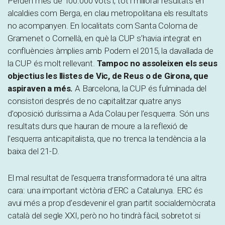
Perden més de 100.000 vots i, tot i millorar resultats en
alcaldies com Berga, en clau metropolitana els resultats
no acompanyen. En localitats com Santa Coloma de
Gramenet o Cornellà, en què la CUP s’havia integrat en
confluències àmplies amb Podem el 2015, la davallada de
la CUP és molt rellevant.
Tampoc no assoleixen els seus
objectius les llistes de Vic, de Reus o de Girona, que
aspiraven a més.
A Barcelona, la CUP és fulminada del
consistori després de no capitalitzar quatre anys
d’oposició duríssima a Ada Colau per l’esquerra. Són uns
resultats durs que hauran de moure a la reflexió de
l’esquerra anticapitalista, que no trenca la tendència a la
baixa del 21-D.
El mal resultat de l’esquerra transformadora té una altra
cara: una important victòria d’ERC a Catalunya. ERC és
avui més a prop d’esdevenir el gran partit socialdemòcrata
català del segle XXI, però no ho tindrà fàcil, sobretot si