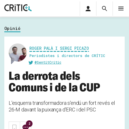
Àrea
Cerca
M
privada
Cerca
Subscriu-t'hi
Cerc
per...
Opinió
Inicia sessió
ROGER PALÀ I SERGI PICAZO
Periodistes i directors de CRÍTIC
@SentitCritic
La derrota dels
Comuns i de la CUP
L'esquerra transformadora s'endú un fort revés el
26-M davant la puixança d'ERC i del PSC
2