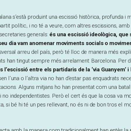
alana s’està produint una escissió històrica, profunda i 
partit polític, i no té a veure, com altres escissions, am
 secretaries generals:
és una escissió ideològica, que 
l seu dia vam anomenar moviments socials o movimen
nsversal arreu del país, però té lloc de manera més explí
s han tingut sempre més arrelament: Barcelona. Per d
s l’escissió entre els partidaris de la ‘via Guanyem’ i 
sen l’una o l’altra via no han d’estar pas enquadrats ne
zacions. Alguns mitjans ho han presentat com una batal
i no independentistes. Però el cert és que la cosa va mol
a, si bé hi té un pes rellevant, no és ni de bon tros el mo
necta amb la manera com tradicionalment han entès la p