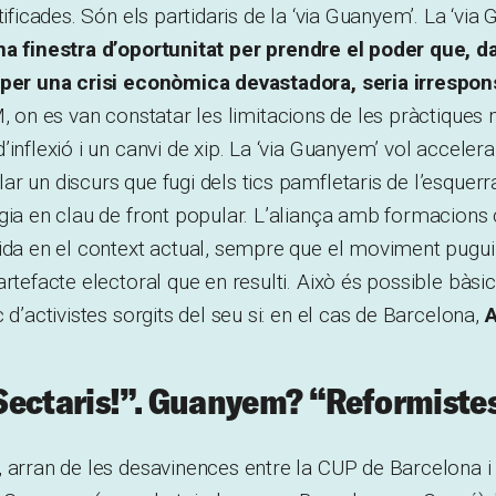
tificades. Són els partidaris de la ‘via Guanyem’. La ‘via
a finestra d’oportunitat per prendre el poder que, d
 per una crisi econòmica devastadora, seria irrespo
M, on es van constatar les limitacions de les pràctiques
’inflexió i un canvi de xip. La ‘via Guanyem’ vol acceler
 un discurs que fugi dels tics pamfletaris de l’esquerra 
ègia en clau de front popular. L’aliança amb formacion
ida en el context actual, sempre que el moviment pugui
artefacte electoral que en resulti. Això és possible bàsi
 d’activistes sorgits del seu si: en el cas de Barcelona,
A
ectaris!”. Guanyem? “Reformiste
 arran de les desavinences entre la CUP de Barcelona i