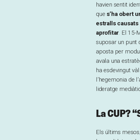
havien sentit iden
que
s’ha obert un
estralls causats
aprofitar
. El 15-
suposar un punt d
aposta per modular
avala una estrat
ha esdevingut vàl
l’hegemonia de l’
lideratge mediàtic
La CUP? “S
Els últims mesos,