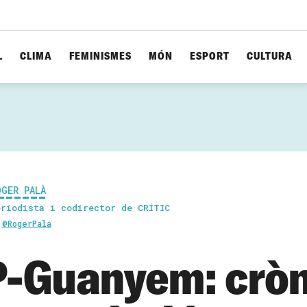
L
CLIMA
FEMINISMES
MÓN
ESPORT
CULTURA
OGER PALÀ
eriodista i codirector de CRÍTIC
@RogerPala
-Guanyem: cròn