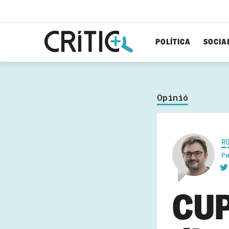
POLÍTICA
SOCIA
Cerca
per...
Opinió
R
P
CUP