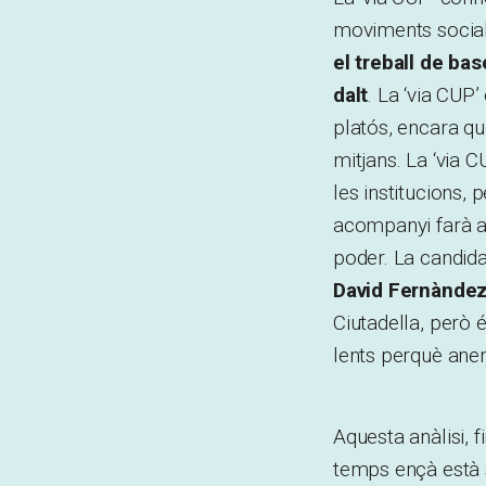
moviments socials 
el treball de ba
dalt
. La ‘via CUP
platós, encara qu
mitjans. La ‘via 
les institucions,
acompanyi farà av
poder. La candida
David Fernànde
Ciutadella, però 
lents perquè anem
Aquesta anàlisi, 
temps ençà està 