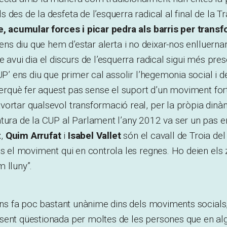
des de la desfeta de l’esquerra radical al final de la Tr
se, acumular forces i picar pedra als barris per trans
’ ens diu que hem d’estar alerta i no deixar-nos enlluerna
e avui dia el discurs de l’esquerra radical sigui més pre
CUP’ ens diu que primer cal assolir l’hegemonia social i 
 perquè fer aquest pas sense el suport d’un moviment for
ortar qualsevol transformació real, per la pròpia dinà
tura de la CUP al Parlament l’any 2012 va ser un pas en
z
,
Quim Arrufat
i
Isabel Vallet
són el cavall de Troia de
és el moviment qui en controla les regnes. Ho deien els
 lluny”.
fins fa poc bastant unànime dins dels moviments socials
sent qüestionada per moltes de les persones que en a