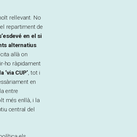
molt rellevant. No
b el repartiment de
s’esdevé en el si
ts alternatius
.
cita allà on
ir-ho ràpidament
la ‘via CUP’
, tot i
cessàriament en
la entre
t més enllà, i la
tiu central del
olítica els