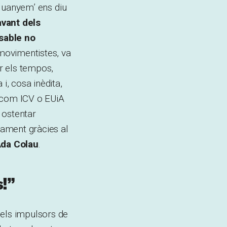
 Guanyem’ ens diu
avant dels
nsable no
 movimentistes, va
ar els tempos,
i, cosa inèdita,
s com ICV o EUiA
 ostentar
cament gràcies al
da Colau
.
s!”
 els impulsors de