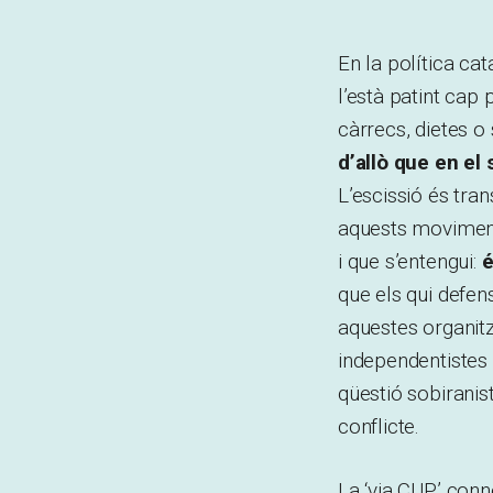
En la política cat
l’està patint cap 
càrrecs, dietes o
d’allò que en e
L’escissió és tra
aquests moviment
i que s’entengui:
é
que els qui defen
aquestes organit
independentistes 
qüestió sobiranist
conflicte.
La ‘via CUP’ con