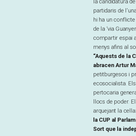
la candidatura d
partidaris de l’u
hi ha un conflicte
de la ‘via Guanye
compartir espai am
menys afins al sob
“Aquests de la C
abracen Artur M
petitburgesos i p
ecosocialista. El
pertocaria genera
llocs de poder. El
arquejant la cella
la CUP al Parlam
Sort que la inde