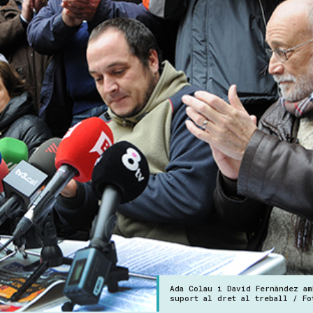
Ada Colau i David Fernàndez a
suport al dret al treball / F