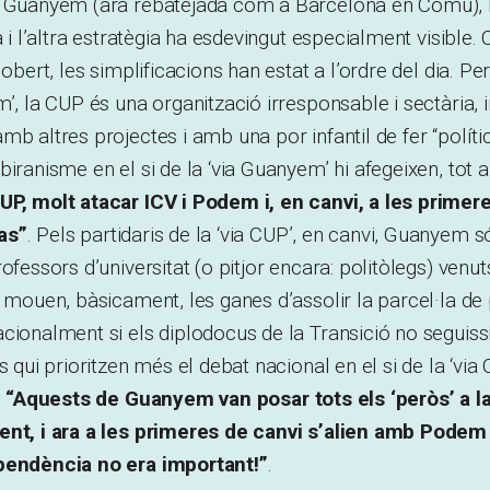
e Guanyem (ara rebatejada com a Barcelona en Comú), 
na i l’altra estratègia ha esdevingut especialment visibl
 obert, les simplificacions han estat a l’ordre del dia. Pe
m’, la CUP és una organització irresponsable i sectària,
b altres projectes i amb una por infantil de fer “política
iranisme en el si de la ‘via Guanyem’ hi afegeixen, tot a
UP, molt atacar ICV i Podem i, en canvi, a les primer
as”
. Pels partidaris de la ‘via CUP’, en canvi, Guanyem 
rofessors d’universitat (o pitjor encara: politòlegs) ven
s mouen, bàsicament, les ganes d’assolir la parcel·la de
cionalment si els diplodocus de la Transició no seguiss
s qui prioritzen més el debat nacional en el si de la ‘via 
:
“Aquests de Guanyem van posar tots els ‘peròs’ a l
ent, i ara a les primeres de canvi s’alien amb Podem i
pendència no era important!”
.