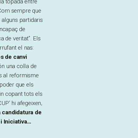
la topada entre
e. Com sempre que
r alguns partidaris
 incapaç de
 de veritat”. Els
rrufant el nas:
es de canvi
són una colla de
uts al reformisme
 poder que els
in copant tots els
CUP’ hi afegeixen,
a candidatura de
 Iniciativa…