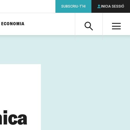
SUBSCRIU-T'HI
INICIA SESSIÓ
ECONOMIA
Cerca
M
Cerca
ica