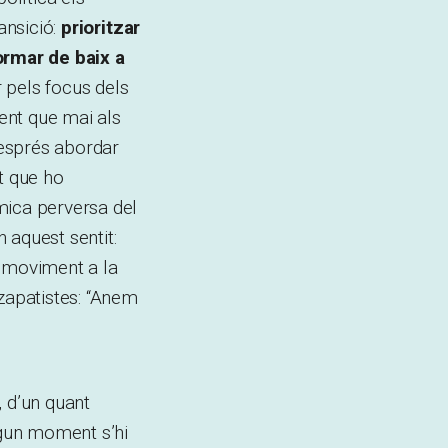
ansició:
prioritzar
formar de baix a
r pels focus dels
sent que mai als
després abordar
t que ho
mica perversa del
 aquest sentit:
l moviment a la
 zapatistes: “Anem
, d’un quant
lgun moment s’hi