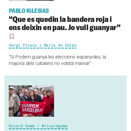
PABLO IGLESIAS
“Que es quedin la bandera roja i
ens deixin en pau. Jo vull guanyar”
Sergi Picazo i Marià de Delàs
"Si Podem guanya les eleccions espanyoles, la
majoria dels catalans no voldrà marxar"
Ricard Gomà / @ricardgoma