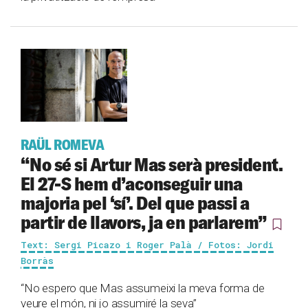
RAÜL ROMEVA
“No sé si Artur Mas serà president.
El 27-S hem d’aconseguir una
majoria pel ‘sí’. Del que passi a
partir de llavors, ja en parlarem”
Text: Sergi Picazo i Roger Palà / Fotos: Jordi
Borràs
“No espero que Mas assumeixi la meva forma de
veure el món, ni jo assumiré la seva”