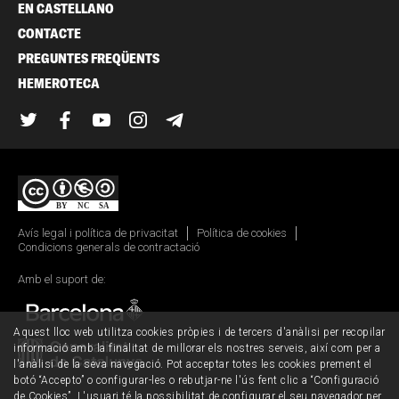
EN CASTELLANO
CONTACTE
PREGUNTES FREQÜENTS
HEMEROTECA
Twitter
Facebook
YouTube
Instagram
Telegram
Avís legal i política de privacitat
Política de cookies
Condicions generals de contractació
Amb el suport de:
Aquest lloc web utilitza cookies pròpies i de tercers d'anàlisi per recopilar
informació amb la finalitat de millorar els nostres serveis, així com per a
l'anàlisi de la seva navegació. Pot acceptar totes les cookies prement el
botó “Accepto” o configurar-les o rebutjar-ne l'ús fent clic a “Configuració
de Cookies”. L'usuari té la possibilitat de configurar el seu navegador per