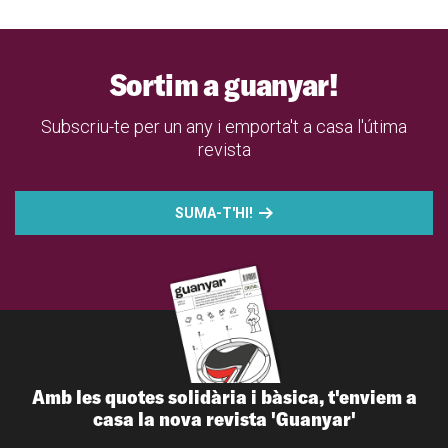
Sortim a guanyar!
Subscriu-te per un any i emporta't a casa l'útima
revista
SUMA-T'HI!
Amb les quotes solidària i bàsica, t'enviem a
casa la nova revista 'Guanyar'