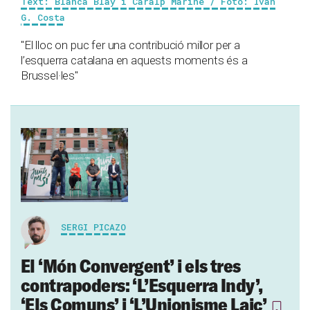
Text: Blanca Blay i Caralp Mariné / Foto: Ivan
G. Costa
"El lloc on puc fer una contribució millor per a
l’esquerra catalana en aquests moments és a
Brussel·les"
SERGI PICAZO
El ‘Món Convergent’ i els tres
contrapoders: ‘L’Esquerra Indy’,
‘Els Comuns’ i ‘L’Unionisme Laic’