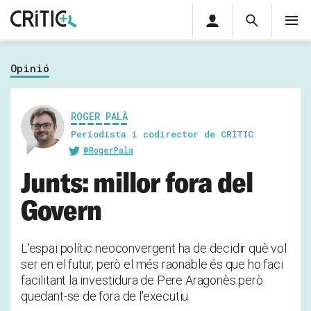
Àrea
Cerca
M
privada
Cerca
Subscriu-t'hi
Cerc
per...
Opinió
Inicia sessió
ROGER PALÀ
Periodista i codirector de CRÍTIC
@RogerPala
Junts: millor fora del
Govern
L'espai polític neoconvergent ha de decidir què vol
ser en el futur, però el més raonable és que ho faci
facilitant la investidura de Pere Aragonès però
quedant-se de fora de l'executiu