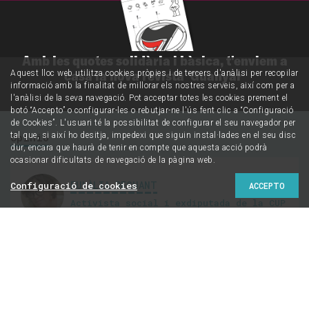
Amb les quotes solidària i bàsica, t'enviem a
casa la nova revista 'Guanyar'
Aquest lloc web utilitza cookies pròpies i de tercers d'anàlisi per recopilar
informació amb la finalitat de millorar els nostres serveis, així com per a
l'anàlisi de la seva navegació. Pot acceptar totes les cookies prement el
botó “Accepto” o configurar-les o rebutjar-ne l'ús fent clic a “Configuració
de Cookies”. L'usuari té la possibilitat de configurar el seu navegador per
Opinió
tal que, si així ho desitja, impedexi que siguin instal·lades en el seu disc
dur, encara que haurà de tenir en compte que aquesta acció podrà
ocasionar dificultats de navegació de la pàgina web.
EULÀLIA REGUANT
Configuració de cookies
ACCEPTO
Activista social i exdiputada de la CUP
@aramateix
La renda bàsica
universal, eina de
llibertat republicana