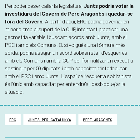
Per poder desencallar la legislatura,
Junts podria votar la
investidura del Govern de Pere Aragonès i quedar-se
fora del Govern.
A partir d’aquí, ERC podria governar en
minoria amb el suport de la CUP, intentant practicar una
geometria variable i buscant acords amb Junts, amb el
PSC i amb els Comuns. O, si volgués una fórmula més
sòlida, podria assajar un acord sobiranista i d’esquerres
amb els Comuns i amb la CUP per formalitzar un executiu
sostingut per 50 diputats i amb capacitat d’interlocutar
amb el PSC i amb Junts. L’espai de l’esquerra sobiranista
és l’únic amb capacitat per entendre’s i desbloquejar la
situació.
ERC
JUNTS PER CATALUNYA
PERE ARAGONÈS