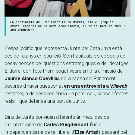
La presidenta del Parlament Laura Borràs, amb el grup de
JxCat, després de la seva proclamació, el 12 de març de 2021 /
JOB VERMEULEN
L’espai polític que representa Junts per Catalunya està
des de fa anys en ebullició. Són habituals els episodis de
desavinences per qüestions estratègiques o de lideratges.
El darrer conflicte l’hem pogut veure amb la dimissió de
Jaume Alonso Cuevillas
de la Mesa del Parlament,
després d’haver qüestionat
en una entrevista a
Vilaweb
l’estratègia de desobediència –a parer seu, sense efectes
reals– que defensa una part de Junts.
Dins de Junts conviuen diferents ànimes: des de
l’unilateralisme de
Carles Puigdemont
fins a
l’independentisme de tall liberal d’
Elsa Artadi
, passant pel