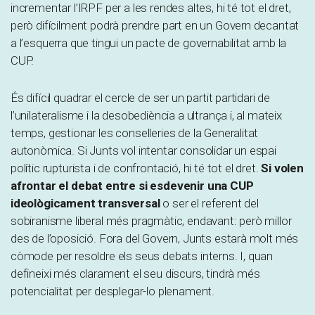
incrementar l’IRPF per a les rendes altes, hi té tot el dret,
però difícilment podrà prendre part en un Govern decantat
a l’esquerra que tingui un pacte de governabilitat amb la
CUP.
És difícil quadrar el cercle de ser un partit partidari de
l’unilateralisme i la desobediència a ultrança i, al mateix
temps, gestionar les conselleries de la Generalitat
autonòmica. Si Junts vol intentar consolidar un espai
polític rupturista i de confrontació, hi té tot el dret.
Si volen
afrontar el debat entre si esdevenir una CUP
ideològicament transversal
o ser el referent del
sobiranisme liberal més pragmàtic, endavant: però millor
des de l’oposició. Fora del Govern, Junts estarà molt més
còmode per resoldre els seus debats interns. I, quan
defineixi més clarament el seu discurs, tindrà més
potencialitat per desplegar-lo plenament.