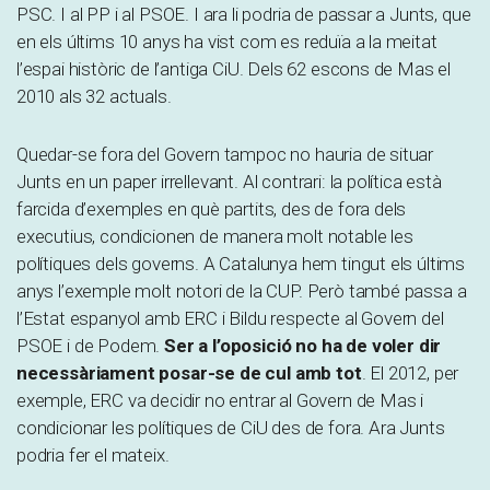
PSC. I al PP i al PSOE. I ara li podria de passar a Junts, que
en els últims 10 anys ha vist com es reduïa a la meitat
l’espai històric de l’antiga CiU. Dels 62 escons de Mas el
2010 als 32 actuals.
Quedar-se fora del Govern tampoc no hauria de situar
Junts en un paper irrellevant. Al contrari: la política està
farcida d’exemples en què partits, des de fora dels
executius, condicionen de manera molt notable les
polítiques dels governs. A Catalunya hem tingut els últims
anys l’exemple molt notori de la CUP. Però també passa a
l’Estat espanyol amb ERC i Bildu respecte al Govern del
PSOE i de Podem.
Ser a l’oposició no ha de voler dir
necessàriament posar-se de cul amb tot
. El 2012, per
exemple, ERC va decidir no entrar al Govern de Mas i
condicionar les polítiques de CiU des de fora. Ara Junts
podria fer el mateix.