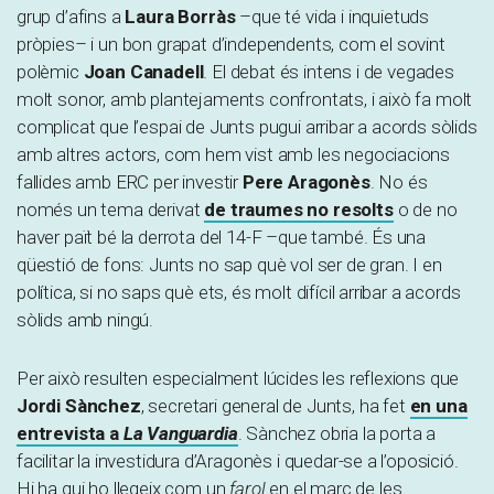
grup d’afins a
Laura Borràs
–que té vida i inquietuds
pròpies– i un bon grapat d’independents, com el sovint
polèmic
Joan Canadell
. El debat és intens i de vegades
molt sonor, amb plantejaments confrontats, i això fa molt
complicat que l’espai de Junts pugui arribar a acords sòlids
amb altres actors, com hem vist amb les negociacions
fallides amb ERC per investir
Pere Aragonès
. No és
només un tema derivat
de traumes no resolts
o de no
haver paït bé la derrota del 14-F –que també. És una
qüestió de fons: Junts no sap què vol ser de gran. I en
política, si no saps què ets, és molt difícil arribar a acords
sòlids amb ningú.
Per això resulten especialment lúcides les reflexions que
Jordi Sànchez
, secretari general de Junts, ha fet
en una
entrevista a
La Vanguardia
. Sànchez obria la porta a
facilitar la investidura d’Aragonès i quedar-se a l’oposició.
Hi ha qui ho llegeix com un
farol
en el marc de les