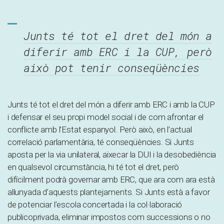
Junts té tot el dret del món a
diferir amb ERC i la CUP, però
això pot tenir conseqüències
Junts té tot el dret del món a diferir amb ERC i amb la CUP
i defensar el seu propi model social i de com afrontar el
conflicte amb l’Estat espanyol. Però això, en l’actual
correlació parlamentària, té conseqüències. Si Junts
aposta per la via unilateral, aixecar la DUI i la desobediència
en qualsevol circumstància, hi té tot el dret, però
difícilment podrà governar amb ERC, que ara com ara està
allunyada d’aquests plantejaments. Si Junts està a favor
de potenciar l’escola concertada i la col·laboració
publicoprivada, eliminar impostos com successions o no