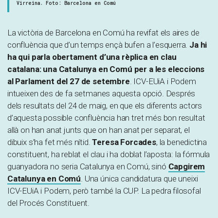
Virreina. Foto: Barcelona en Comú
La victòria de Barcelona en Comú ha revifat els aires de
confluència que d’un temps ençà bufen a l’esquerra.
Ja hi
ha qui parla obertament d’una rèplica en clau
catalana: una Catalunya en Comú per a les eleccions
al Parlament del 27 de setembre
. ICV-EUiA i Podem
intueixen des de fa setmanes aquesta opció. Després
dels resultats del 24 de maig, en que els diferents actors
d’aquesta possible confluència han tret més bon resultat
allà on han anat junts que on han anat per separat, el
dibuix s’ha fet més nítid.
Teresa Forcades
, la benedictina
constituent, ha reblat el clau i ha doblat l’aposta: la fórmula
guanyadora no seria Catalunya en Comú, sinó
Capgirem
Catalunya en Comú
. Una única candidatura que uneixi
ICV-EUiA i Podem, però també la CUP. La pedra filosofal
del Procés Constituent.