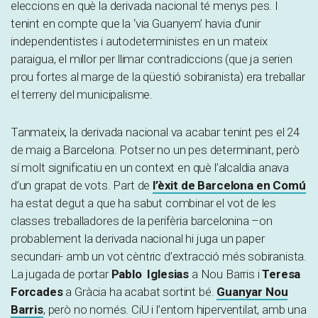
eleccions en què la derivada nacional té menys pes. I
tenint en compte que la ‘via Guanyem’ havia d’unir
independentistes i autodeterministes en un mateix
paraigua, el millor per llimar contradiccions (que ja serien
prou fortes al marge de la qüestió sobiranista) era treballar
el terreny del municipalisme.
Tanmateix, la derivada nacional va acabar tenint pes el 24
de maig a Barcelona. Potser no un pes determinant, però
sí molt significatiu en un context en què l’alcaldia anava
d’un grapat de vots. Part de
l’èxit de Barcelona en Comú
ha estat degut a que ha sabut combinar el vot de les
classes treballadores de la perifèria barcelonina –on
probablement la derivada nacional hi juga un paper
secundari- amb un vot cèntric d’extracció més sobiranista.
La jugada de portar
Pablo Iglesias
a Nou Barris i
Teresa
Forcades
a Gràcia ha acabat sortint bé.
Guanyar Nou
Barris
, però no només. CiU i l’entorn hiperventilat, amb una