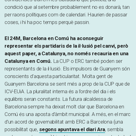
condició que al setembre probablement no es donarà, tan
per raons polítiques com de calendari. Haurien de passar
coses, i hi ha poc temps perquè passin.
El 24M, Barcelona en Comú ha aconseguir
representar els partidaris de la il·lusió pel canvi, però
aquest paper, a Catalunya, no només recauria en una
Catalunya en Comú.
La CUP o ERC també poden ser
representants de la il·lusió. Els impulsors de Guanyem són
conscients d’aquesta particularitat. Molta gent de
Guanyem Barcelona se sent més a prop de la CUP que de
ICV-EUiA. La pluralitat interna és a l’ordre del dia i els
equilibris seran constants. La futura alcaldessa de
Barcelona sempre ha deixat molt clar que Barcelona en
Comú és una aposta d’àmbit municipal. A més, en el marc
d’un acord de governabilitat amb ERC a Barcelona (una
possibilitat que,
segons apuntava el diari Ara
, sembla