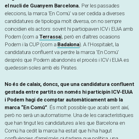
el nucli de Guanyem Barcelona.
Per les passades
eleccions, la marca ‘En Comú’ va ser cedida a diverses
candidatures de tipologia molt diversa, on no sempre
coincidien els actors: sovint hi participaven ICV i EUiA amb
Podem (com a
Terrassa
), però en d’altres ocasions
Podem i la CUP (com a
Badalona
). A l’Hospitalet, la
candidatura confluent va perdre la marca ‘En Comú’
després que Podem abandonés el procés i ICV i EUiA es
quedessin soles amb els Pirates.
No és de calaix, doncs, que una candidatura confluent
gestada entre partits on només hi participin ICV-EUiA
i Podem hagi de comptar automàticament amb la
marca “En Comú”
. És molt possible que acabi sent així,
però no serà un automatisme. Una de les característiques
que han tingut les candidatures a les que Barcelona en
Comú ha cedit la marca ha estat que hi ha hagut
confluències d’arrel més ciutadana que política, una