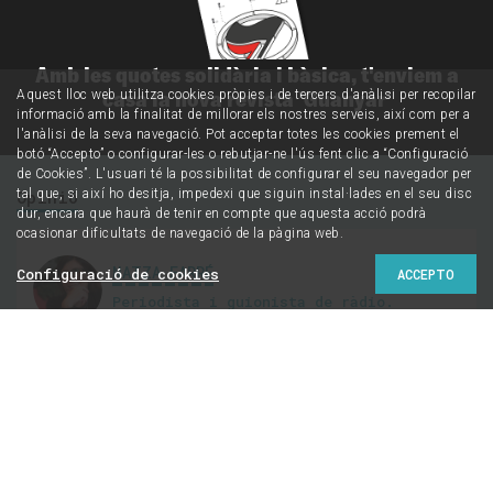
Amb les quotes solidària i bàsica, t'enviem a
casa la nova revista 'Guanyar'
Aquest lloc web utilitza cookies pròpies i de tercers d'anàlisi per recopilar
informació amb la finalitat de millorar els nostres serveis, així com per a
l'anàlisi de la seva navegació. Pot acceptar totes les cookies prement el
botó “Accepto” o configurar-les o rebutjar-ne l'ús fent clic a “Configuració
de Cookies”. L'usuari té la possibilitat de configurar el seu navegador per
Opinió
tal que, si així ho desitja, impedexi que siguin instal·lades en el seu disc
dur, encara que haurà de tenir en compte que aquesta acció podrà
ocasionar dificultats de navegació de la pàgina web.
NATZA FARRÉ
Configuració de cookies
ACCEPTO
Periodista i guionista de ràdio.
@natzafarre
Ada Colau, entre el
desencís i l’esperança
3