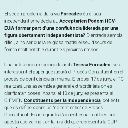
El segon problema de la via
Forcades
és el seu
independentisme declarat.
Acceptarien Podem i ICV-
EUiA formar part d’una confluència liderada per una
figura obertament independentista?
D’entrada sembla
difícil, a no ser que la religiosa matisi el seu discurs de
forma molt notable durant els pròxims mesos.
Una petita coda relacionada amb
Teresa Forcades
: serà
interessant el paper que jugarà el Procés Constituent en el
procés de confluència en marxa. El proper 17 de juny, el PC
realitzarà una assemblea general extraordinària on es
clarificaran coses. Abans, el 10 de juny, es presenta al
CIEMEN
Constituents per la Independència
, col·lectiu
que es defineix com un “corrent crític” de Procés
Constituent. Els integrants d’aquest espai realitzen una
aposta que va molt en la línia del que representa la CUP i