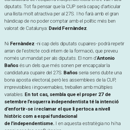
diputats. Tot fa pensar que la CUP serà capaç d’articular
una llista molt atractiva per al 27S. I ho farà amb el gran
hàndicap de no poder comptar amb el polític més ben
valorat de Catalunya:
David Fernàndez
.
Ni
Fernàndez
-ni cap dels diputats cupaires- podrà repetir
arran de l’estricte codi intern de la formació, que preveu
només un mandat per als diputats.
El nom d’
Antonio
Baños
és un dels que més sonen per encapçalar la
candidatura cupaire del 27S.
Baños
seria sens dubte una
bona aposta electoral, però les assemblees de la CUP,
imprevisibles i ingovernables, treballen amb múltiples
variables.
En tot cas, sembla que el proper 27 de
setembre l’esquerra independentista té la intenció
d’enfortir-se i reclamar el que li pertoca a nivell
històric com a espai fundacional
de l’independentisme.
I en aquesta estratègia no hi ha