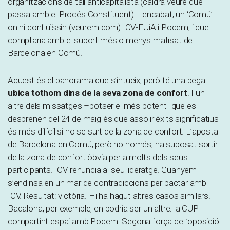
organitzacions de tall anticapitalista (caldrà veure què
passa amb el Procés Constituent). I encabat, un ‘Comú’
on hi confluïssin (veurem com) ICV-EUiA i Podem, i que
comptaria amb el suport més o menys matisat de
Barcelona en Comú.
Aquest és el panorama que s’intueix, però té una pega:
ubica tothom dins de la seva zona de confort
. I un
altre dels missatges –potser el més potent- que es
desprenen del 24 de maig és que assolir èxits significatius
és més difícil si no se surt de la zona de confort. L’aposta
de Barcelona en Comú, però no només, ha suposat sortir
de la zona de confort òbvia per a molts dels seus
participants. ICV renuncia al seu lideratge. Guanyem
s’endinsa en un mar de contradiccions per pactar amb
ICV. Resultat: victòria. Hi ha hagut altres casos similars.
Badalona, per exemple, en podria ser un altre: la CUP
compartint espai amb Podem. Segona força de l’oposició.