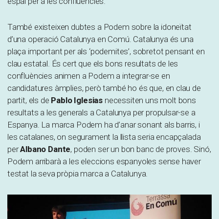
espai per a les confluències.
També existeixen dubtes a Podem sobre la idoneïtat
d’una operació Catalunya en Comú. Catalunya és una
plaça important per als ‘podemites’, sobretot pensant en
clau estatal. És cert que els bons resultats de les
confluències animen a Podem a integrar-se en
candidatures àmplies, però també ho és que, en clau de
partit, els de
Pablo Iglesias
necessiten uns molt bons
resultats a les generals a Catalunya per propulsar-se a
Espanya. La marca Podem ha d’anar sonant als barris, i
les catalanes, on segurament la llista seria encapçalada
per
Albano Dante
, poden ser un bon banc de proves. Sinó,
Podem arribarà a les eleccions espanyoles sense haver
testat la seva pròpia marca a Catalunya.