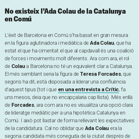
No existeix l’Ada Colau de la Catalunya
en Comú
L’èxit de Barcelona en Comú s’ha basat en gran mesura
en la figura aglutinadora i mediàtica de
Ada Colau
, que ha
estat el que ha cimentat el que al capdavall és una coalició
de forces i moviments molt diferents. Ara com ara, el rol
de
Colau
a Barcelona no té un equivalent clar a Catalunya.
El més semblant seria la figura de
Teresa Forcades
, que
segons ha dit, està disposada a liderar una confluència
d’aquest tipus (tot i que
en una entrevista a Crític
, fa
uns mesos, deia que no encapçalaria cap llista). Més enllà
de
Forcades
, ara com ara no es visualitza una opció clara
de lideratge mediàtic per a una hipotètica Catalunya en
Comú. I això pot llastar de forma rellevant les expectatives
de la candidatura. Cal no oblidar que
Ada Colau
era la
segona candidata més coneguda de la ciutat després de