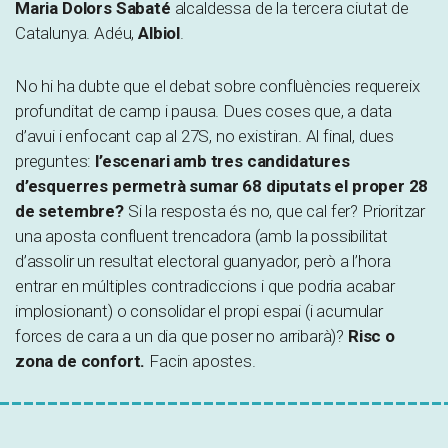
Maria Dolors Sabaté
alcaldessa de la tercera ciutat de
Catalunya. Adéu,
Albiol
.
No hi ha dubte que el debat sobre confluències requereix
profunditat de camp i pausa. Dues coses que, a data
d’avui i enfocant cap al 27S, no existiran. Al final, dues
preguntes:
l’escenari amb tres candidatures
d’esquerres permetrà sumar 68 diputats el proper 28
de setembre?
Si la resposta és no, que cal fer? Prioritzar
una aposta confluent trencadora (amb la possibilitat
d’assolir un resultat electoral guanyador, però a l’hora
entrar en múltiples contradiccions i que podria acabar
implosionant) o consolidar el propi espai (i acumular
forces de cara a un dia que poser no arribarà)?
Risc o
zona de confort.
Facin apostes.