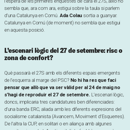
l’espera de les primeres enquestes de cara el 27S, això no
sembla que, ara com ara, estigui sobre la taula si parlem
d’una Catalunya en Comú.
Ada Colau
sortia a guanyar.
Catalunya en Comú (de moment) no sembla que estigui
en aquesta posició.
L’escenari lògic del 27 de setembre: risc o
zona de confort?
Què passarà el 27S amb els diferents espais emergents
de l’esquerra al marge del PSC?
No hi ha res que faci
pensar que allò que va ser vàlid per al 24 de maig no
s’hagi de reproduir el 27 de setembre.
L’escenari lògic,
doncs, implicaria tres candidatures ben diferenciades:
d’una banda ERC, aliada amb les diferents expresions del
socialisme catalanista (Avancem, Moviment d’Esquerres).
De l’altra la CUP, en solitari o en aliança amb algunes