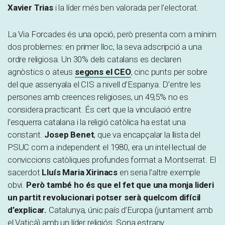
Xavier Trias
i la líder més ben valorada per l’electorat.
La Via Forcades és una opció, però presenta com a mínim
dos problemes: en primer lloc, la seva adscripció a una
ordre religiosa. Un 30% dels catalans es declaren
agnòstics o ateus
segons el CEO
, cinc punts per sobre
del que assenyala el CIS a nivell d’Espanya. D’entre les
persones amb creences religioses, un 49,5% no es
considera practicant. És cert que la vinculació entre
l’esquerra catalana i la religió catòlica ha estat una
constant.
Josep Benet
, que va encapçalar la llista del
PSUC com a independent el 1980, era un intel·lectual de
conviccions catòliques profundes format a Montserrat. El
sacerdot
Lluís Maria Xirinacs
en seria l’altre exemple
obvi.
Però també ho és que el fet que una monja lideri
un partit revolucionari potser serà quelcom difícil
d’explicar.
Catalunya, únic país d’Europa (juntament amb
el Vaticà) amb un líder religiós. Sona estrany.