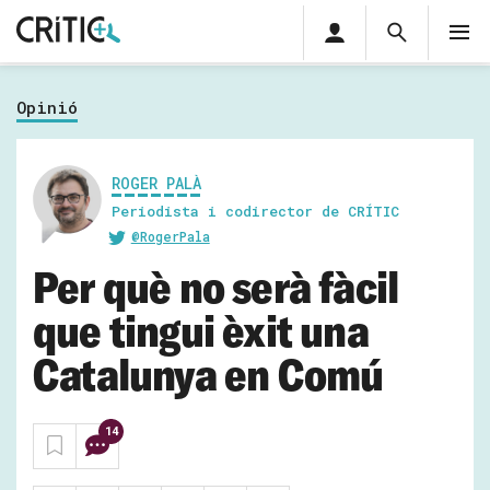
Àrea
Cerca
M
privada
Cerca
Subscriu-t'hi
Cerc
per...
Opinió
Inicia sessió
ROGER PALÀ
Periodista i codirector de CRÍTIC
@RogerPala
Per què no serà fàcil
que tingui èxit una
Catalunya en Comú
14