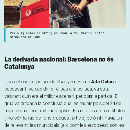
Pablo Iglesias al míting de BComú a Nou Barris. Foto:
Barcelona en Comú
La derivada nacional: Barcelona no és
Catalunya
Quan el nucli impulsor de Guanyem –amb
Ada Colau
al
capdavant- va decidir fer el pas a la política, va estar
valorant quin era el millor escenari per obrir la partida. El
grup va arribar a la conclusió que les municipals del 24 de
maig eren el context més òptim. Els motius eren múltiples
(i no són la raó de fons d’aquest article) però n’hi havia un
de rellevant: les municipals (així com les europees) són les