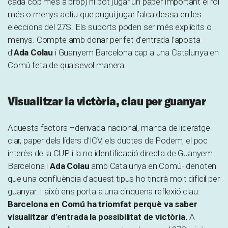
cada cop més a prop) hi pot jugar un paper important el rol
més o menys actiu que pugui jugar l’alcaldessa en les
eleccions del 27S. Els suports poden ser més explícits o
menys. Compte amb donar per fet d’entrada l’aposta
d’
Ada Colau
i Guanyem Barcelona cap a una Catalunya en
Comú feta de qualsevol manera.
Visualitzar la victòria, clau per guanyar
Aquests factors –derivada nacional, manca de lideratge
clar, paper dels líders d’ICV, els dubtes de Podem, el poc
interès de la CUP i la no identificació directa de Guanyem
Barcelona i
Ada Colau
amb Catalunya en Comú- denoten
que una confluència d’aquest tipus ho tindrà molt difícil per
guanyar. I això ens porta a una cinquena reflexió clau:
Barcelona en Comú ha triomfat perquè va saber
visualitzar d’entrada la possibilitat de victòria.
A