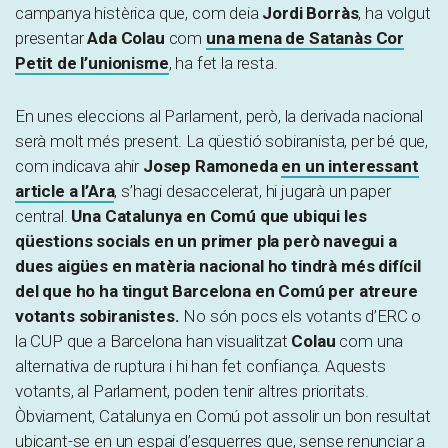
campanya histèrica que, com deia
Jordi Borràs
, ha volgut
presentar
Ada Colau
com
una mena de Satanàs Cor
Petit de l’unionisme
, ha fet la resta.
En unes eleccions al Parlament, però, la derivada nacional
serà molt més present. La qüestió sobiranista, per bé que,
com indicava ahir
Josep Ramoneda
en un interessant
article a l’Ara
, s’hagi desaccelerat, hi jugarà un paper
central.
Una Catalunya en Comú que ubiqui les
qüestions socials en un primer pla però navegui a
dues aigües en matèria nacional ho tindrà més difícil
del que ho ha tingut Barcelona en Comú per atreure
votants sobiranistes.
No són pocs els votants d’ERC o
la CUP que a Barcelona han visualitzat
Colau
com una
alternativa de ruptura i hi han fet confiança. Aquests
votants, al Parlament, poden tenir altres prioritats.
Òbviament, Catalunya en Comú pot assolir un bon resultat
ubicant-se en un espai d’esquerres que, sense renunciar a