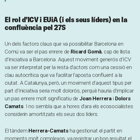
El rol d’ICV i EUiA (i els seus líders) en la
confluència pel 27S
Un dels factors claus que va possibilitar Barcelona en
Comú va ser el pas enrere de
Ricard Gomà
, cap de llista
d’Iniciativa a Barcelona. Aquest moviment generós d’ICV
va ser interpretat per la resta d’actors com una cessió en
clau autocrítica que va facilitar l’aposta confluent a la
ciutat. A Catalunya, però, un moviment d’aquest tipus per
part d’Iniciativa seria molt dolorós, perquè hauria d’implicar
un pas enrere molt significatiu de
Joan Herrera
i
Dolors
Camats
. I no sembla que a hores d’ara els ecosocialistes
considerin amortitzats els seus dos líders.
El tàndem
Herrera-Camats
ha gestionat el partit en
moments molt complexos, va registrar un bon resultat el