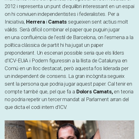
2012 i representa un punt d’equilibri interessant en un espai
on hi conviuen independentistes i federalistes. Per a
Iniciativa,
Herrera
i
Camats
segueixen sent actius molt
vàlids. Serà difícil combinar el paper que puguin jugar
en una confluència de l’estil de Barcelona, on l’esmena a la
política clàssica de partit hi ha jugat un paper
preponderant. Un escenari possible seria que els líders
d’ICV-EUiA i Podem figuressin a la llista de Catalunya en
Comú en un lloc destacat, però aquesta fos liderada per
un independent de consens. La gran incògnita segueix
sent la persona que podria jugar aquest paper. Cal tenir en
compte també que, pel que fa a
Dolors Camats,
en teoria
no podria repetir un tercer mandat al Parlament arran del
que dicta el codi intern d’ICV.