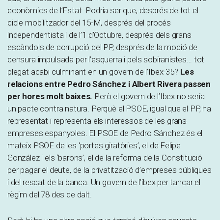
econòmics de l’Estat. Podria ser que, després de tot el
cicle mobilitzador del 15-M, després del procés
independentista i de l’1 d’Octubre, després dels grans
escàndols de corrupció del PP, després de la moció de
censura impulsada per l’esquerra i pels sobiranistes… tot
plegat acabi culminant en un govern de l’Ibex-35?
Les
relacions entre Pedro Sánchez i Albert Rivera passen
per hores molt baixes.
Però el govern de l’Ibex no seria
un pacte contra natura. Perquè el PSOE, igual que el PP, ha
representat i representa els interessos de les grans
empreses espanyoles. El PSOE de Pedro Sánchez és el
mateix PSOE de les ‘portes giratòries’, el de Felipe
González i els ‘barons’, el de la reforma de la Constitució
per pagar el deute, de la privatització d’empreses públiques
i del rescat de la banca. Un govern de l’ibex per tancar el
règim del 78 des de dalt.