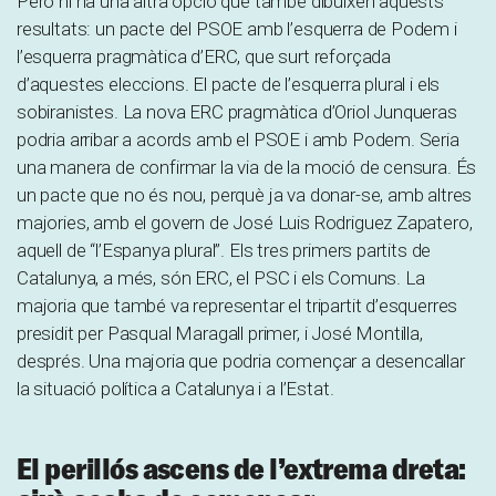
Però hi ha una altra opció que també dibuixen aquests
resultats: un pacte del PSOE amb l’esquerra de Podem i
l’esquerra pragmàtica d’ERC, que surt reforçada
d’aquestes eleccions. El pacte de l’esquerra plural i els
sobiranistes. La nova ERC pragmàtica d’Oriol Junqueras
podria arribar a acords amb el PSOE i amb Podem. Seria
una manera de confirmar la via de la moció de censura. És
un pacte que no és nou, perquè ja va donar-se, amb altres
majories, amb el govern de José Luis Rodriguez Zapatero,
aquell de “l’Espanya plural”. Els tres primers partits de
Catalunya, a més, són ERC, el PSC i els Comuns. La
majoria que també va representar el tripartit d’esquerres
presidit per Pasqual Maragall primer, i José Montilla,
després. Una majoria que podria començar a desencallar
la situació política a Catalunya i a l’Estat.
El perillós ascens de l’extrema dreta: