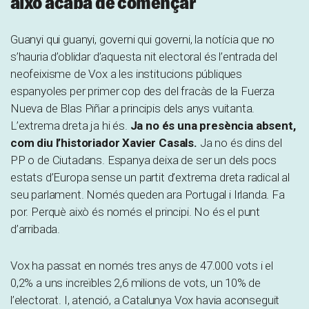
això acaba de començar
Guanyi qui guanyi, governi qui governi, la notícia que no
s’hauria d’oblidar d’aquesta nit electoral és l’entrada del
neofeixisme de Vox a les institucions públiques
espanyoles per primer cop des del fracàs de la Fuerza
Nueva de Blas Piñar a principis dels anys vuitanta.
L’extrema dreta ja hi és.
Ja no és una presència absent,
com diu l’historiador Xavier Casals.
Ja no és dins del
PP o de Ciutadans. Espanya deixa de ser un dels pocs
estats d’Europa sense un partit d’extrema dreta radical al
seu parlament. Només queden ara Portugal i Irlanda. Fa
por. Perquè això és només el principi. No és el punt
d’arribada.
Vox ha passat en només tres anys de 47.000 vots i el
0,2% a uns increïbles 2,6 milions de vots, un 10% de
l’electorat. I, atenció, a Catalunya Vox havia aconseguit