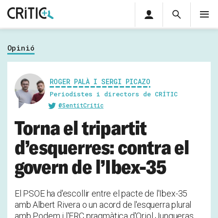
Àrea
Cerca
M
privada
Cerca
Subscriu-t'hi
Cerc
per...
Opinió
Inicia sessió
ROGER PALÀ I SERGI PICAZO
Periodistes i directors de CRÍTIC
@SentitCritic
Torna el tripartit
d’esquerres: contra el
govern de l’Ibex-35
El PSOE ha d'escollir entre el pacte de l'Ibex-35
amb Albert Rivera o un acord de l'esquerra plural
amb Podem i l'ERC pragmàtica d'Oriol Junqueras