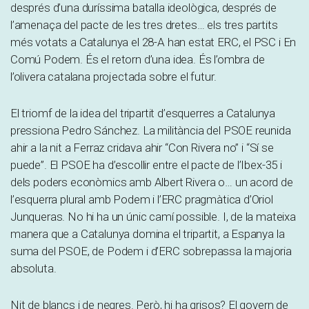
després d’una duríssima batalla ideològica, després de
l’amenaça del pacte de les tres dretes… els tres partits
més votats a Catalunya el 28-A han estat ERC, el PSC i En
Comú Podem. És el retorn d’una idea. És l’ombra de
l’olivera catalana projectada sobre el futur.
El triomf de la idea del tripartit d’esquerres a Catalunya
pressiona Pedro Sánchez. La militància del PSOE reunida
ahir a la nit a Ferraz cridava ahir “Con Rivera no” i “Sí se
puede”. El PSOE ha d’escollir entre el pacte de l’Ibex-35 i
dels poders econòmics amb Albert Rivera o… un acord de
l’esquerra plural amb Podem i l’ERC pragmàtica d’Oriol
Junqueras. No hi ha un únic camí possible. I, de la mateixa
manera que a Catalunya domina el tripartit, a Espanya la
suma del PSOE, de Podem i d’ERC sobrepassa la majoria
absoluta.
Nit de blancs i de negres. Però, hi ha grisos? El govern de