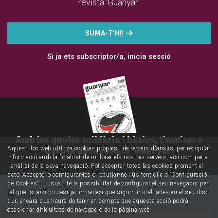
revista 'Guanyar'
SUMA-T'HI!
Si ja ets subscriptor/a,
inicia sessió
Amb les quotes solidària i bàsica, t'enviem a
casa la nova revista 'Guanyar'
Aquest lloc web utilitza cookies pròpies i de tercers d'anàlisi per recopilar
informació amb la finalitat de millorar els nostres serveis, així com per a
l'anàlisi de la seva navegació. Pot acceptar totes les cookies prement el
botó “Accepto” o configurar-les o rebutjar-ne l'ús fent clic a “Configuració
de Cookies”. L'usuari té la possibilitat de configurar el seu navegador per
Opinió
tal que, si així ho desitja, impedexi que siguin instal·lades en el seu disc
dur, encara que haurà de tenir en compte que aquesta acció podrà
ocasionar dificultats de navegació de la pàgina web.