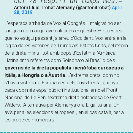
del 78 respiri un temps més.
—
Antoni Lluís Trobat Alemany (@antonitrobat)
April
28, 2019
L’esperada arribada de Vox al Congrés —malgrat no ser
tan gran com auguraven algunes enquestes— no és res
que no estigui passant ja arreu d’Occident. Vox entra en la
lògica de les victòries de Trump als Estats Units, del retorn
de la dreta —fins i tot amb cops d’Estat— a l’Amèrica
Llatina amb referents com Bolsonaro al Brasil o dels
governs de la dreta populista i xenòfoba europeus a
Itàlia, a Hongria o a Àustria
. L’extrema dreta, com no
s’havia vist mai a Europa des dels anys trenta, guanya
cada cop més espai públic i institucional amb el Front
Nacional de Le Pen, l’extrema dreta holandesa de Geert
Wilders, l’Alternativa per Alemanya o la Lliga italiana. Un
avís per a les eleccions europees i, en el cas català, per a
les properes municipals.