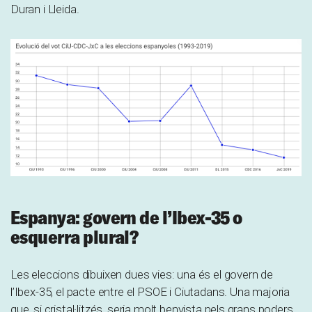
Duran i Lleida.
Espanya: govern de l’Ibex-35 o
esquerra plural?
Les eleccions dibuixen dues vies: una és el govern de
l’Ibex-35, el pacte entre el PSOE i Ciutadans. Una majoria
que, si cristal·litzés, seria molt benvista pels grans poders