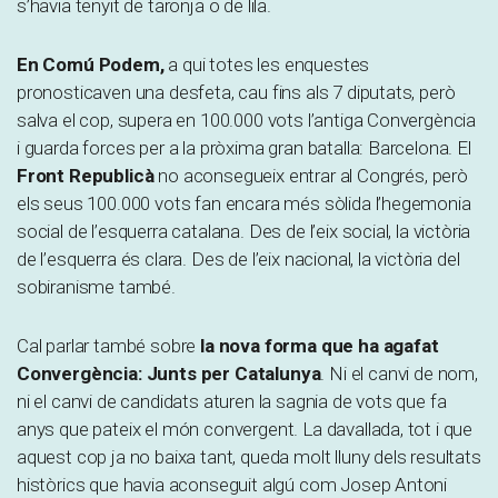
s’havia tenyit de taronja o de lila.
En Comú Podem,
a qui totes les enquestes
pronosticaven una desfeta, cau fins als 7 diputats, però
salva el cop, supera en 100.000 vots l’antiga Convergència
i guarda forces per a la pròxima gran batalla: Barcelona. El
Front Republicà
no aconsegueix entrar al Congrés, però
els seus 100.000 vots fan encara més sòlida l’hegemonia
social de l’esquerra catalana. Des de l’eix social, la victòria
de l’esquerra és clara. Des de l’eix nacional, la victòria del
sobiranisme també.
Cal parlar també sobre
la nova forma que ha agafat
Convergència: Junts per Catalunya
. Ni el canvi de nom,
ni el canvi de candidats aturen la sagnia de vots que fa
anys que pateix el món convergent. La davallada, tot i que
aquest cop ja no baixa tant, queda molt lluny dels resultats
històrics que havia aconseguit algú com Josep Antoni