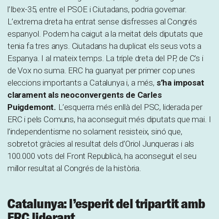
l’Ibex-35, entre el PSOE i Ciutadans, podria governar.
L’extrema dreta ha entrat sense disfresses al Congrés
espanyol. Podem ha caigut a la meitat dels diputats que
tenia fa tres anys. Ciutadans ha duplicat els seus vots a
Espanya. I al mateix temps. La triple dreta del PP, de C’s i
de Vox no suma. ERC ha guanyat per primer cop unes
eleccions importants a Catalunya i, a més,
s’ha imposat
clarament als neoconvergents de Carles
Puigdemont.
L’esquerra més enllà del PSC, liderada per
ERC i pels Comuns, ha aconseguit més diputats que mai. I
l’independentisme no solament resisteix, sinó que,
sobretot gràcies al resultat dels d’Oriol Junqueras i als
100.000 vots del Front Republicà, ha aconseguit el seu
millor resultat al Congrés de la història.
Catalunya: l’esperit del tripartit amb
ERC liderant