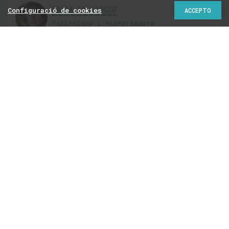
PAOLA LO CASCIO
Configuració de cookies
ACCEPTO
Politòloga i historiadora
@PaolaLoCascio
28-A: les esquerres
tenen aire per
continuar
Els electors han donat una dimensió més petita de
la prevista per les enquestes a Vox: Espanya no és
"fatxa"