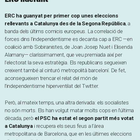
ERC ha guanyat per primer cop unes eleccions
rellevants a Catalunya des de la Segona República
, a
banda dels últims comicis europeus. La correlació de
forces dins l’independentisme es decanta cap a ERC —en
coalició amb Sobiranistes, de Joan Josep Nuet i Elisenda
Alamany— claríssimament, que veu premiada així per
l’electorat la seva estratègia. Els republicans segueixen
creixent també al cinturó metropolità barceloní. De fet,
aconsegueixen trencar el relat del món de
l’independentisme hiperventilat del Twitter.
Però, al mateix temps, una altra derivada: els socialistes
no són morts. Els han volgut matar molts cops en l’última
dècada, però
el PSC ha estat el segon partit més votat
a Catalunya
i recupera els seus feus a l’àrea
metropolitana de Barcelona, que en les últimes eleccions