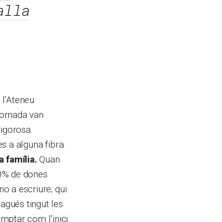
alla
 l’Ateneu
fornada van
rigorosa.
es a alguna fibra.
a família.
Quan
60% de dones
no a escriure; qui
agués tingut les
mptar com l’inici