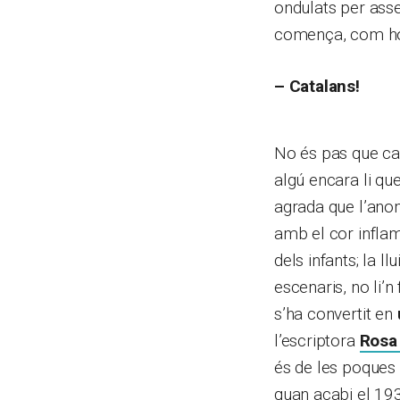
ondulats per asse
comença, com ho
– Catalans!
No és pas que cal
algú encara li qu
agrada que l’anom
amb el cor inflama
dels infants; la ll
escenaris, no li’n
s’ha convertit en
l’escriptora
Rosa
és de les poques 
quan acabi el 193