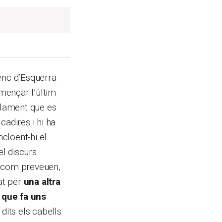
ienc d’Esquerra
mençar l’últim
rlament que es
cadires i hi ha
ncloent-hi el
l discurs
va com preveuen,
at per
una altra
 que fa uns
dits els cabells