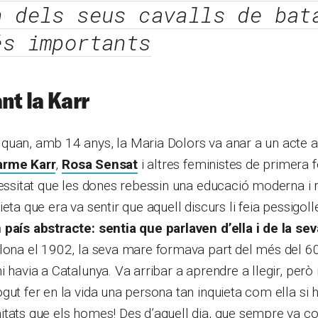
n dels seus cavalls de bat
és importants
nt la Karr
quan, amb 14 anys, la Maria Dolors va anar a un acte a
arme Karr
,
Rosa Sensat
i altres feministes de primera 
cessitat que les dones rebessin una educació moderna i 
eta que era va sentir que aquell discurs li feia pessigoll
país abstracte: sentia que parlaven d’ella i de la sev
elona el 1902, la seva mare formava part del més del 
 havia a Catalunya. Va arribar a aprendre a llegir, però 
gut fer en la vida una persona tan inquieta com ella si h
tats que els homes! Des d’aquell dia, que sempre va co