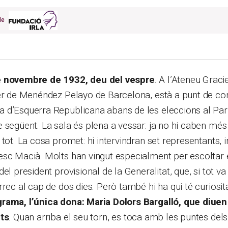
 de
e novembre de 1932, deu del vespre
. A l’Ateneu Grac
rer de Menéndez Pelayo de Barcelona, està a punt de co
 d’Esquerra Republicana abans de les eleccions al Pa
 següent. La sala és plena a vessar: ja no hi caben més 
tot. La cosa promet: hi intervindran set representants, i
sc Macià. Molts han vingut especialment per escoltar e
del president provisional de la Generalitat, que, si tot 
rrec al cap de dos dies. Però també hi ha qui té curiosit
rama, l’única dona: Maria Dolors Bargalló, que diuen
nts
. Quan arriba el seu torn, es toca amb les puntes dels 