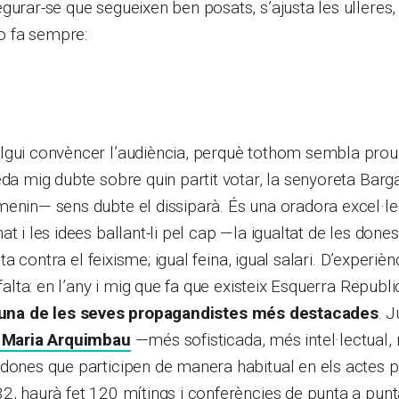
gurar-se que segueixen ben posats, s’ajusta les ulleres, 
 fa sempre:
gui convèncer l’audiència, perquè tothom sembla prou de
eda mig dubte sobre quin partit votar, la senyoreta Barg
enin— sens dubte el dissiparà. És una oradora excel·le
t i les idees ballant-li pel cap —la igualtat de les dones
uita contra el feixisme; igual feina, igual salari. D’experiè
 falta: en l’any i mig que fa que existeix Esquerra Republ
una de les seves propagandistes més destacades
. 
 Maria Arquimbau
—més sofisticada, més intel·lectual
dones que participen de manera habitual en els actes pú
2, haurà fet 120 mítings i conferències de punta a punt