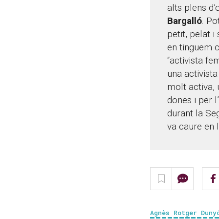
alts plens d’
Bargalló
. Po
petit, pelat 
en tinguem c
“activista f
una activista
molt activa, 
dones i per l
durant la Se
va caure en l’
Agnès Rotger Duny