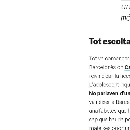
u
m
Tot escolta
Tot va començar 
Barcelonès on
C
reivindicar la ne
L’adolescent inqui
No parlaven d’un 
va néixer a Barc
analfabetes que hi
sap què hauria po
mateixes oportuni