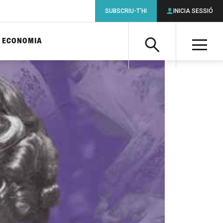
SUBSCRIU-T'HI
INICIA SESSIÓ
ECONOMIA
Cerca
M
Cerca