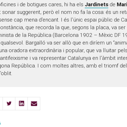
oficines i de botigues cares, hi ha els
Jardinets
de
Mar
t sonar suggerent, però el nom no fa la cosa: és un reta
i sense cap mena d’encant. I és l’únic espai públic de C
onstància, que recorda la que, segons la placa, va ser
eminista de la República (Barcelona 1902 – Mèxic DF 1
 qualsevol. Bargalló va ser allò que en diríem un “animal
una oradora extraordinària i popular, que va lluitar pel
’antifeixisme i va representar Catalunya en l’àmbit inte
gona República. I com moltes altres, amb el triomf de
oblit.
ó