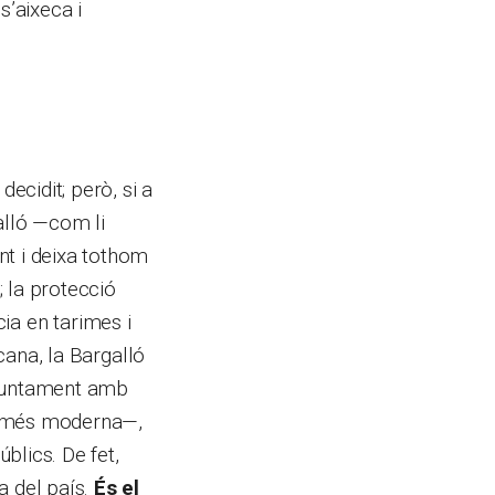
s’aixeca i
cidit; però, si a
alló —com li
nt i deixa tothom
; la protecció
ncia en tarimes i
icana, la Bargalló
Juntament amb
, més moderna—,
blics. De fet,
a del país.
És el