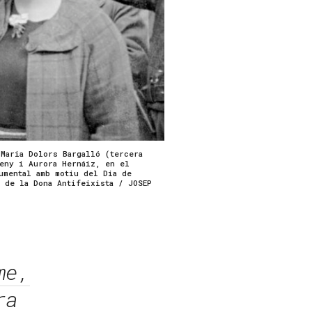
Maria Dolors Bargalló (tercera
seny i Aurora Hernáiz, en el
umental amb motiu del Dia de
 de la Dona Antifeixista / JOSEP
me,
ra