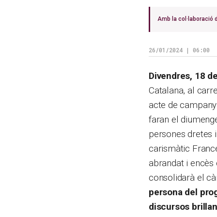
Amb la col·laboració
26/01/2024 | 06:00
Divendres, 18 d
Catalana, al car
acte de campanya
faran el diumenge
persones dretes i 
carismàtic France
abrandat i encès 
consolidarà el cà
persona del prog
discursos brilla