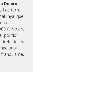
ia Dolors
ll de terra
atalunya, que
 una
980)”. No era
 polític”,
s drets de les
rnacional
l franquisme,