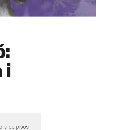
ó:
 i
mbra de pisos