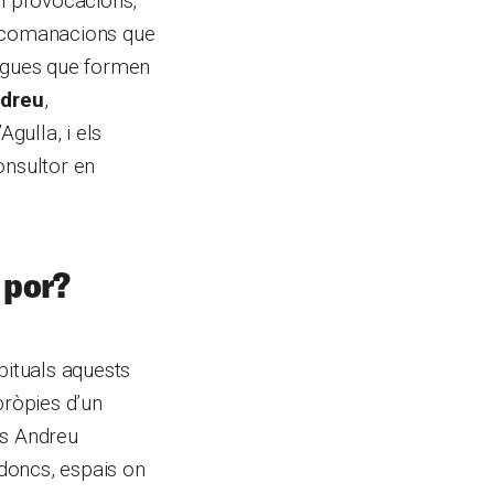
en provocacions,
 recomanacions que
logues que formen
dreu
,
gulla, i els
onsultor en
a por?
bituals aquests
pròpies d’un
us Andreu
 doncs, espais on