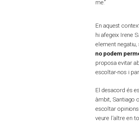
me.”
En aquest context,
hi afegeix Irene 
element negatiu, 
no podem permetr
proposa evitar a
escoltar-nos i par
El desacord és es
àmbit, Santiago c
escoltar opinions 
veure l’altre en t