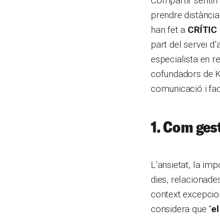
Compartir sentime
prendre distància
han fet a
CRÍTIC
part del servei d
especialista en re
cofundadors de K
comunicació i fac
1. Com gest
L’ansietat, la im
dies, relacionade
context excepcion
considera que “
el