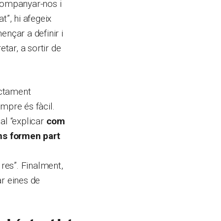
acompanyar-nos i
t”, hi afegeix
ençar a definir i
tar, a sortir de
ectament
mpre és fàcil.
al “explicar
com
ns formen part
 res”. Finalment,
ar eines de