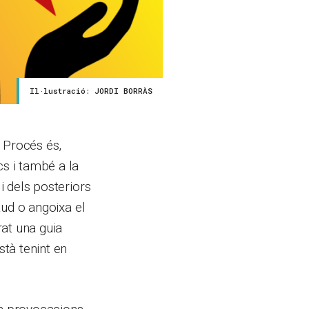
Il·lustració: JORDI BORRÀS
t Procés és,
s i també a la
i dels posteriors
etud o angoixa el
at una guia
stà tenint en