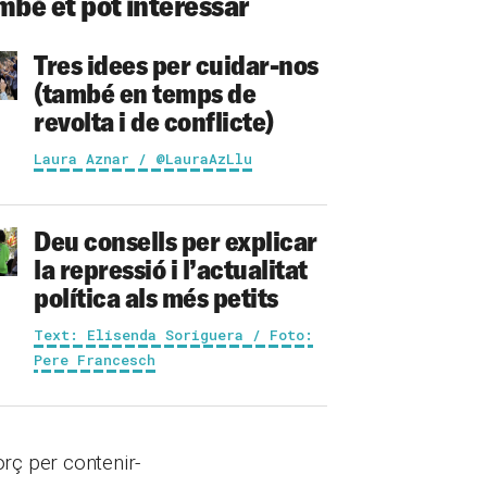
mbé et pot interessar
Tres idees per cuidar-nos
(també en temps de
revolta i de conflicte)
Laura Aznar / @LauraAzLlu
Deu consells per explicar
la repressió i l’actualitat
política als més petits
Text: Elisenda Soriguera / Foto:
Pere Francesch
rç per contenir-