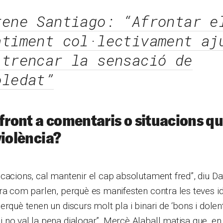
rene Santiago: “Afrontar e
atiment col·lectivament aj
 trencar la sensació de
oledat”
 front a comentaris o situacions qu
 violència?
cacions, cal mantenir el cap absolutament fred”, diu Da
era com parlen, perquè es manifesten contra les teves 
rquè tenen un discurs molt pla i binari de ‘bons i dolent
no val la pena dialogar”. Mercè Alaball matisa que, en