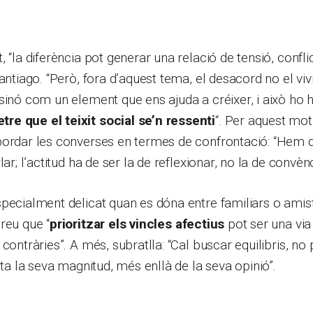
 “la diferència pot generar una relació de tensió, confli
Santiago. “Però, fora d’aquest tema, el desacord no el v
sinó com un element que ens ajuda a créixer, i això ho
e que el teixit social se’n ressenti
“. Per aquest mot
bordar les converses en termes de confrontació: “Hem d
lar; l’actitud ha de ser la de reflexionar, no la de convènce
pecialment delicat quan es dóna entre familiars o amis
reu que “
prioritzar els vincles afectius
pot ser una via 
contràries”. A més, subratlla: “Cal buscar equilibris, no
ota la seva magnitud, més enllà de la seva opinió”.