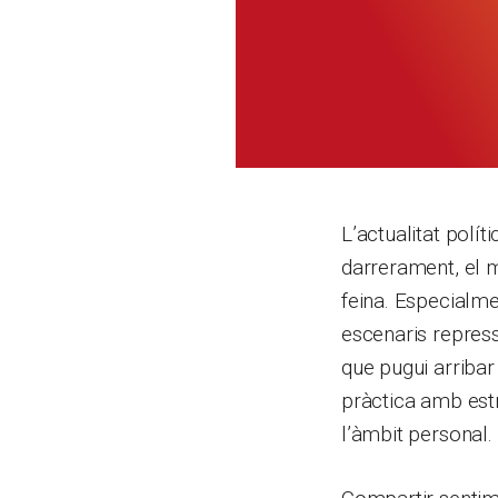
L’actualitat polít
darrerament, el 
feina. Especialmen
escenaris repressi
que pugui arribar
pràctica amb estra
l’àmbit personal.