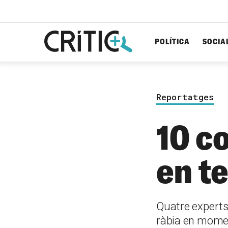
POLÍTICA
SOCIA
Cerca
per...
Reportatges
10 co
en t
Quatre experts 
ràbia en moment