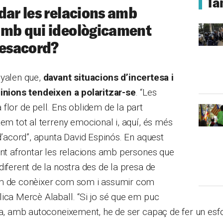
Ta
dar les relacions amb
amb qui ideològicament
desacord?
nyalen que,
davant situacions d’incertesa i
pinions tendeixen a polaritzar-se
. “Les
flor de pell. Ens oblidem de la part
tem tot al terreny emocional i, aquí, és més
 d’acord”, apunta David Espinós. En aquest
ant afrontar les relacions amb persones que
diferent de la nostra des de la presa de
em de conèixer com som i assumir com
ica Mercè Alaball. “Si jo sé que em puc
xa, amb autoconeixement, he de ser capaç de fer un esfo