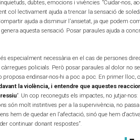
nquietuds, dubtes, emocions i vivències. “Cuidar-nos, 
ent col·lectivament ajuda a trencar la sensació de soleda
Compartir ajuda a disminuir l’ansietat, ja que podem com
genera aquesta sensació. Posar paraules ajuda a concre
 és especialment necessària en el cas de persones dir
 càrregues policials. Però posar paraules al dolor no se
o proposa endinsar-nos-hi a poc a poc. En primer lloc, c
avant la violència, i entendre que aquestes reaccio
pressiu
“. Un cop reconeguts els impactes, no jutjar-nos:
ons són molt instintives per a la supervivència, no passa
 ens hem de quedar en l’afectació, sinó que hem d’activ
oder continuar donant respostes”.