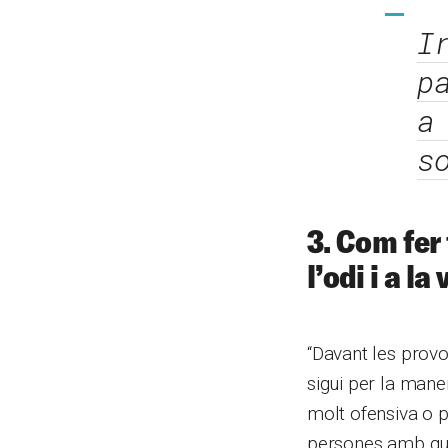
I
p
a
s
3. Com fer
l’odi i a la
“Davant les provo
sigui per la man
molt ofensiva o pe
persones amb qui 