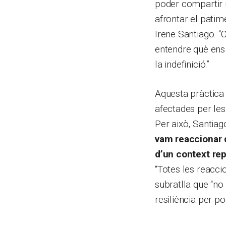
poder compartir i
afrontar el patim
Irene Santiago. “
entendre què ens 
la indefinició.”
Aquesta pràctica
afectades per les
Per això, Santiag
vam reaccionar d
d’un context re
“Totes les reacci
subratlla que “no
resiliència per p