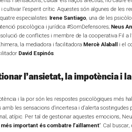
nts i sensacions, cuidar els llaços afectius, no caure 
 i cultivar l’esperit crític. Aquestes són algunes de les
quatre especialistes:
Irene Santiago
, una de les psicò
’atenció psicològica i jurídica #SomDefensores;
Neus An
solució de conflictes i membre de la cooperativa Fil a l’A
himera, la mediadora i facilitadora
Mercè Alaball
i el c
ilitador
David Espinós
.
ionar l’ansietat, la impotència i l
potència i la por són les respostes psicològiques més ha
s amb les sensacions d’incertesa i d’alerta sostingudes 
al, atípic. Per tal de gestionar aquestes emocions, Ne
 més important és combatre l’aïllament
“. Cal buscar,