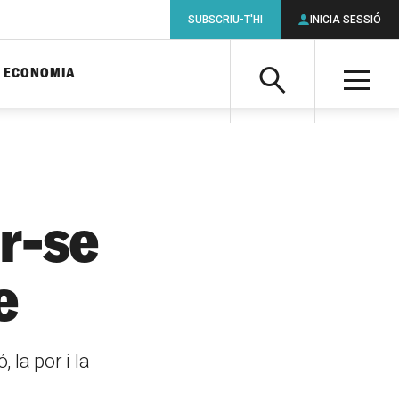
SUBSCRIU-T'HI
INICIA SESSIÓ
ECONOMIA
Cerca
M
Cerca
r-se
e
la por i la