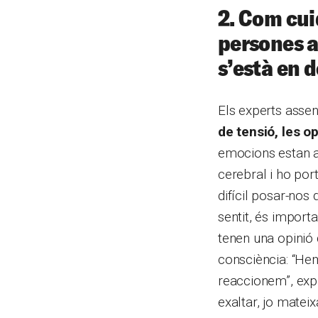
2. Com cui
persones 
s’està en 
Els experts asse
de tensió, les o
emocions estan a 
cerebral i ho por
difícil posar-nos
sentit, és import
tenen una opinió 
consciència: “H
reaccionem”, expl
exaltar, jo matei