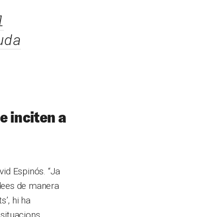
l
uda
e inciten a
vid Espinós. “Ja
idees de manera
s’, hi ha
 situacions