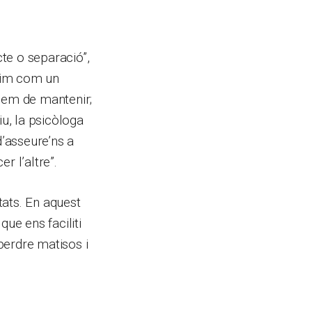
cte o separació”,
ivim com un
 hem de mantenir;
iu, la psicòloga
’asseure’ns a
r l’altre”.
tats. En aquest
que ens faciliti
 perdre matisos i