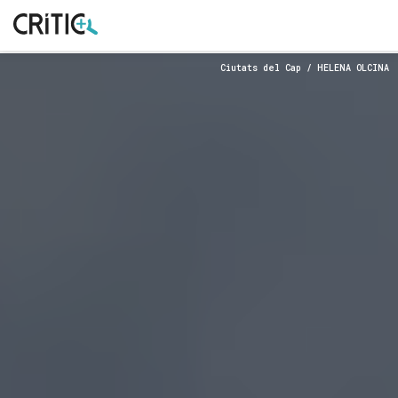
Cerca
Subscriu-t'hi
Ciutats del Cap / HELENA OLCINA
per...
Inicia sessió