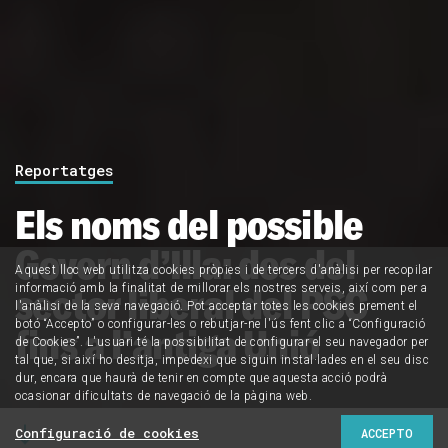
Reportatges
Els noms del possible
Govern d’Illa: des del
Aquest lloc web utilitza cookies pròpies i de tercers d'anàlisi per recopilar
sector liberal del PSC
informació amb la finalitat de millorar els nostres serveis, així com per a
l'anàlisi de la seva navegació. Pot acceptar totes les cookies prement el
botó “Accepto” o configurar-les o rebutjar-ne l'ús fent clic a “Configuració
fins a l’antiga Unió
de Cookies”. L'usuari té la possibilitat de configurar el seu navegador per
tal que, si així ho desitja, impedexi que siguin instal·lades en el seu disc
dur, encara que haurà de tenir en compte que aquesta acció podrà
ocasionar dificultats de navegació de la pàgina web.
Configuració de cookies
ACCEPTO