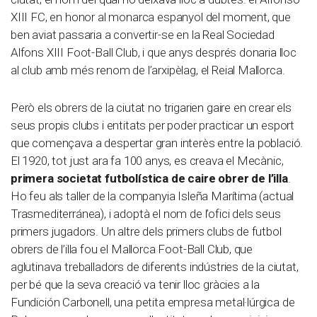
XIII FC, en honor al monarca espanyol del moment, que
ben aviat passaria a convertir-se en la Real Sociedad
Alfons XIII Foot-Ball Club, i que anys després donaria lloc
al club amb més renom de l’arxipèlag, el Reial Mallorca.
Però els obrers de la ciutat no trigarien gaire en crear els
seus propis clubs i entitats per poder practicar un esport
que començava a despertar gran interès entre la població.
El 1920, tot just ara fa 100 anys, es creava el Mecànic,
primera societat futbolística de caire obrer de l’illa
.
Ho feu als taller de la companyia Isleña Marítima (actual
Trasmediterránea), i adoptà el nom de l’ofici dels seus
primers jugadors. Un altre dels primers clubs de futbol
obrers de l’illa fou el Mallorca Foot-Ball Club, que
aglutinava treballadors de diferents indústries de la ciutat,
per bé que la seva creació va tenir lloc gràcies a la
Fundición Carbonell, una petita empresa metal·lúrgica de