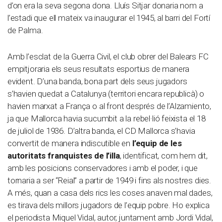
d’on era la seva segona dona. Lluís Sitjar donaria nom a
l’estadi que ell mateix va inaugurar el 1945, al barri del Fortí
de Palma.
Amb l’esclat de la Guerra Civil, el club obrer del Balears FC
empitjoraria els seus resultats esportius de manera
evident. D’una banda, bona part dels seus jugadors
s’havien quedat a Catalunya (territori encara republicà) o
havien marxat a França o al front després de l’Alzamiento,
ja que Mallorca havia sucumbit a la rebel·lió feixista el 18
de juliol de 1936. D’altra banda, el CD Mallorca s’havia
convertit de manera indiscutible en
l’equip de les
autoritats franquistes de l’illa
, identificat, com hem dit,
amb les posicions conservadores i amb el poder, i que
tornaria a ser “Reial” a partir de 1949 i fins als nostres dies.
A més, quan a casa dels rics les coses anaven mal dades,
es tirava dels millors jugadors de l’equip pobre. Ho explica
el periodista Miquel Vidal, autor, juntament amb Jordi Vidal,