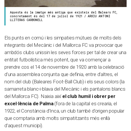
Aquesta és la imatge més antiga que existeix del Balears FC,
concretament és del 17 de juliol de 1921 / ARXIU ANTONI
LLITERAS CARBONELL
Els punts en comú i les simpaties mútues de molts dels
integrants del Mecànic i del Mallorca FC va provocar que
ambdós clubs unissin les seves forces per tal de crear una
entitat futbolística més potent, que va començar a
prendre cos el 14 de novembre de 1920 amb la celebració
d’una assemblea conjunta que definia, entre d’altres, el
nom del club (Baleares Foot-Ball Club) i els seus colors (la
samarreta blanc-i-blava del Mecànic i els pantalons blancs
del Mallorca FC). Naixia així
el club humil i obrer per
excel·lència de Palma
(fora de la capital es crearia, el
1922, el Constància d’Inca, un club també d’origen popular
que comptaria amb molts simpatitzants més enllà
d’aquest municipi).