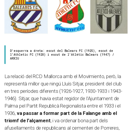
D'esquerra a dreta: escut del Balears FC (1925), escut de
l'Athletic FC (1928) i escut de l'Atlètic Balears (1947) /
ARXIU
La relació del RCD Mallorca amb el Movimiento, però, la
representà millor que ningú Lluís Sitjar, president del club
en tres períodes diferents (1926-1927, 1930-1933 i 1943-
1946). Sitjar, que havia estat regidor de l’Ajuntament de
Palma pel Partit Republicà Regionalista entre el 1933 i el
1936,
va passar a formar part de la Falange amb el
triomf de l’alçament
, i va ordenar bona part dels
afusellaments de republicans al cementeri de Porreres,