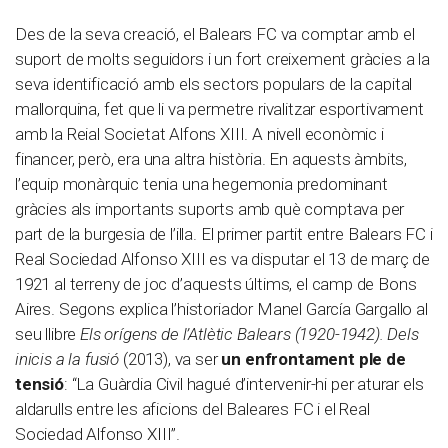
Des de la seva creació, el Balears FC va comptar amb el
suport de molts seguidors i un fort creixement gràcies a la
seva identificació amb els sectors populars de la capital
mallorquina, fet que li va permetre rivalitzar esportivament
amb la Reial Societat Alfons XIII. A nivell econòmic i
financer, però, era una altra història. En aquests àmbits,
l’equip monàrquic tenia una hegemonia predominant
gràcies als importants suports amb què comptava per
part de la burgesia de l’illa. El primer partit entre Balears FC i
Real Sociedad Alfonso XIII es va disputar el 13 de març de
1921 al terreny de joc d’aquests últims, el camp de Bons
Aires. Segons explica l’historiador Manel García Gargallo al
seu llibre
Els orígens de l’Atlètic Balears (1920-1942). Dels
inicis a la fusió
(2013), va ser
un enfrontament ple de
tensió
: “La Guàrdia Civil hagué d’intervenir-hi per aturar els
aldarulls entre les aficions del Baleares FC i el Real
Sociedad Alfonso XIII”.