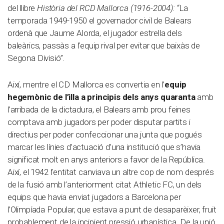
del llibre
Història del RCD Mallorca (1916-2004):
“La
temporada 1949-1950 el governador civil de Balears
ordenà que Jaume Alorda, el jugador estrella dels
baleàrics, passàs a l’equip rival per evitar que baixàs de
Segona Divisió”.
Així, mentre el CD Mallorca es convertia en l’
equip
hegemònic de l’illa a principis dels anys quaranta
amb
l’arribada de la dictadura, el Balears amb prou feines
comptava amb jugadors per poder disputar partits i
directius per poder confeccionar una junta que pogués
marcar les línies d’actuació d’una institució que s’havia
significat molt en anys anteriors a favor de la República.
Així, el 1942 l’entitat canviava un altre cop de nom després
de la fusió amb l’anteriorment citat Athletic FC, un dels
equips que havia enviat jugadors a Barcelona per
l’Olimpíada Popular, que estava a punt de desaparèixer, fruit
probablement de la incipient pressió urbanística. De la unió