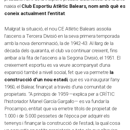
naixia el
Club Esportiu Atlètic Balears, nom amb què es
coneix actualment l’entitat
.
Malgrat la situació, el nou CE Atlètic Balears assolia
l’ascens a Tercera Divisió en la seva primera temporada
amb la nova denominació, la de 1942-43. Al llarg de la
dècada dels quaranta, el club va continuar creixent, fins
arribar a la fita de l’ascens a la Segona Divisió, el 1951. El
creixement esportiu es va veure acompanyat d’una
expansió també a nivell social, fet que va permetre
la
construcció d’un nou estadi
, que es va inaugurar l’any
1960, el Balear, finançat a través d’una comunitat de
propietaris. “A principis de 1959 —explica per a CRÍTIC
l’historiador Manel García Gargallo— es va fundar la
Procampo, entitat que va emetre títols de propietat de
1.000 i de 5.000 pessetes de l’època per adquirir els
terrenys i finançar la construcció de l’estadi, la qual cosa