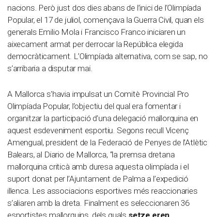
nacions. Però just dos dies abans de l’inici de l’Olimpíada
Popular, el 17 de juliol, començava la Guerra Civil, quan els
generals Emilio Mola i Francisco Franco iniciaren un
aixecament armat per derrocar la República elegida
democràticament. L’Olimpíada alternativa, com se sap, no
s’arribaria a disputar mai.
A Mallorca s’havia impulsat un Comitè Provincial Pro
Olimpíada Popular, l’objectiu del qual era fomentar i
organitzar la participació d’una delegació mallorquina en
aquest esdeveniment esportiu. Segons recull Vicenç
Amengual, president de la Federació de Penyes de l’Atlètic
Balears, al Diario de Mallorca, “la premsa dretana
mallorquina criticà amb duresa aquesta olimpíada i el
suport donat per l’Ajuntament de Palma a l’expedició
illenca. Les associacions esportives més reaccionaries
s’aliaren amb la dreta. Finalment es seleccionaren 36
esportistes mallorquins, dels quals
setze eren