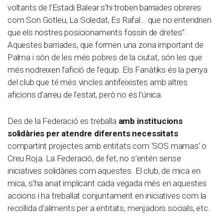
voltants de l’Estadi Balear s’hi troben barriades obreres
com Son Gotleu, La Soledat, Es Rafal… que no entendrien
que els nostres posicionaments fossin de dretes”.
Aquestes barriades, que formen una zona important de
Palma i són de les més pobres de la ciutat, són les que
més nodreixen l’afició de l’equip. Els Fanàtiks és la penya
del club que té més vincles antifeixistes amb altres
aficions d’arreu de l’estat, però no és l’única.
Des de la Federació es treballa
amb institucions
solidàries per atendre diferents necessitats
compartint projectes amb entitats com ‘SOS mamas’ o
Creu Roja. La Federació, de fet, no s’entén sense
iniciatives solidàries com aquestes. El club, de mica en
mica, s’ha anat implicant cada vegada més en aquestes
accions i ha treballat conjuntament en iniciatives com la
recollida d’aliments per a entitats, menjadors socials, etc.