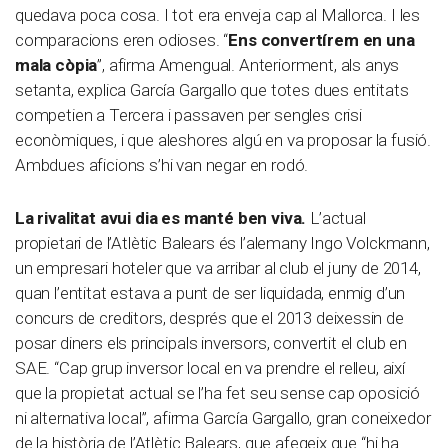
quedava poca cosa. I tot era enveja cap al Mallorca. I les
comparacions eren odioses. “
Ens convertírem en una
mala còpia
”, afirma Amengual. Anteriorment, als anys
setanta, explica García Gargallo que totes dues entitats
competien a Tercera i passaven per sengles crisi
econòmiques, i que aleshores algú en va proposar la fusió.
Ambdues aficions s’hi van negar en rodó.
La rivalitat avui dia es manté ben viva.
L’actual
propietari de l’Atlètic Balears és l’alemany Ingo Volckmann,
un empresari hoteler que va arribar al club el juny de 2014,
quan l’entitat estava a punt de ser liquidada, enmig d’un
concurs de creditors, després que el 2013 deixessin de
posar diners els principals inversors, convertit el club en
SAE. “Cap grup inversor local en va prendre el relleu, així
que la propietat actual se l’ha fet seu sense cap oposició
ni alternativa local”, afirma García Gargallo, gran coneixedor
de la història de l’Atlètic Balears, que afegeix que “hi ha