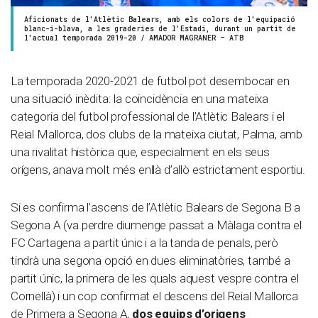
Aficionats de l'Atlètic Balears, amb els colors de l'equipació
blanc-i-blava, a les graderies de l'Estadi, durant un partit de
l'actual temporada 2019-20 / AMADOR MAGRANER – ATB
La temporada 2020-2021 de futbol pot desembocar en
una situació inèdita: la coincidència en una mateixa
categoria del futbol professional de l’Atlètic Balears i el
Reial Mallorca, dos clubs de la mateixa ciutat, Palma, amb
una rivalitat històrica que, especialment en els seus
orígens, anava molt més enllà d’allò estrictament esportiu.
Si es confirma l’ascens de l’Atlètic Balears de Segona B a
Segona A (va perdre diumenge passat a Màlaga contra el
FC Cartagena a partit únic i a la tanda de penals, però
tindrà una segona opció en dues eliminatòries, també a
partit únic, la primera de les quals aquest vespre contra el
Cornellà) i un cop confirmat el descens del Reial Mallorca
de Primera a Segona A,
dos equips d’origens