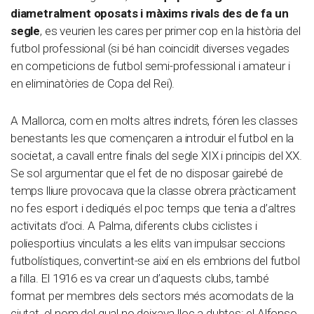
diametralment oposats i màxims rivals des de fa un
segle
, es veurien les cares per primer cop en la història del
futbol professional (si bé han coincidit diverses vegades
en competicions de futbol semi-professional i amateur i
en eliminatòries de Copa del Rei).
A Mallorca, com en molts altres indrets, fóren les classes
benestants les que començaren a introduir el futbol en la
societat, a cavall entre finals del segle XIX i principis del XX.
Se sol argumentar que el fet de no disposar gairebé de
temps lliure provocava que la classe obrera pràcticament
no fes esport i dediqués el poc temps que tenia a d’altres
activitats d’oci. A Palma, diferents clubs ciclistes i
poliesportius vinculats a les elits van impulsar seccions
futbolístiques, convertint-se així en els embrions del futbol
a l’illa. El 1916 es va crear un d’aquests clubs, també
format per membres dels sectors més acomodats de la
ciutat, el nom del qual no deixava lloc a dubtes: el Alfonso