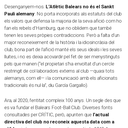
Desenganyem-nos.
L’Atlètic Balears no és el Sankt
Pauli alemany
. No porta incorporats als estatuts del club
els valors que defensa la majoria de la seva afició com ho
fan els rebels d’Hamburg, que no oblidem que també
tenen les seves pròpies contradiccions. Però a falta d’un
major reconeixement de la història i la idiosincràsia del
club, bona part de l’afició manté els seus ideals i les seves
lluites, i no es deixa acovardir pel fet de ser menystinguts
pels que manen (“el propietari s’ha envoltat d’un cercle
restringit de col·laboradors externs al club —quasi tots
alemanys, com ell— i la comunicació amb els aficionats
tradicionals és nul·la”, diu García Gargallo).
Ara, al 2020, l’entitat compleix 100 anys. Un segle des que
es va fundar el Balears Foot-Ball Club. Diverses fonts
consultades per CRÍTIC, però, apunten que
l’actual
directiva del club no reconeix aquesta data com a