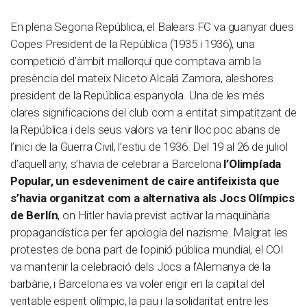
En plena Segona República, el Balears FC va guanyar dues
Copes President de la República (1935 i 1936), una
competició d’àmbit mallorquí que comptava amb la
presència del mateix Niceto Alcalá Zamora, aleshores
president de la República espanyola. Una de les més
clares significacions del club com a entitat simpatitzant de
la República i dels seus valors va tenir lloc poc abans de
l’inici de la Guerra Civil, l’estiu de 1936. Del 19 al 26 de juliol
d’aquell any, s’havia de celebrar a Barcelona
l’Olimpíada
Popular, un esdeveniment de caire antifeixista que
s’havia organitzat com a alternativa als Jocs Olímpics
de Berlín
, on Hitler havia previst activar la maquinària
propagandística per fer apologia del nazisme. Malgrat les
protestes de bona part de l’opinió pública mundial, el COI
va mantenir la celebració dels Jocs a l’Alemanya de la
barbàrie, i Barcelona es va voler erigir en la capital del
veritable esperit olímpic, la pau i la solidaritat entre les