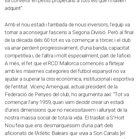
va convertir en petits propietaris a tots els que n’havien
adquirit”.
Amb el nou estadi i l’arribada de nous inversors, l’equip va
tornar a aconseguir l’ascens a Segona Divisió. Però al final
de la dècada dels 60 tot es va començar a tòrcer, i el club
va anar perdent progressivament, d’una banda, capacitat
competitiva i, de l’altra i molt especialment, part de l’afició.
A més, el fet que el RCD Mallorca comencés a flirtejar
amb les màximes categories del futbol espanyol no va
ajudar a superar la crisi econòmica, institucional i esportiva
de l’entitat. Vicenç Amengual, actual president de la
Federació de Penyes del club, ho argumenta així: “Tot va
començar l’any 1959, quan vam decidir crear un estadi
d’unes dimensions que no necessitavem i allunyat de la
nostra massa social de tota la vida. El trasllat a S’Hort
Nou feia que ens desmarquéssim d’una part dels
aficionats de l’Atlètic Balears que vivia a Son Canals [el