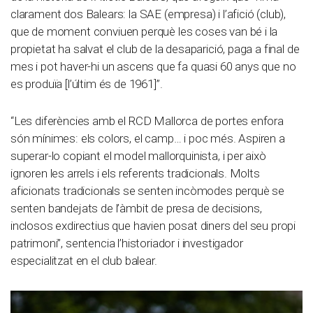
clarament dos Balears: la SAE (empresa) i l’afició (club),
que de moment conviuen perquè les coses van bé i la
propietat ha salvat el club de la desaparició, paga a final de
mes i pot haver-hi un ascens que fa quasi 60 anys que no
es produïa [l’últim és de 1961]”.
“Les diferències amb el RCD Mallorca de portes enfora
són mínimes: els colors, el camp… i poc més. Aspiren a
superar-lo copiant el model mallorquinista, i per això
ignoren les arrels i els referents tradicionals. Molts
aficionats tradicionals se senten incòmodes perquè se
senten bandejats de l’àmbit de presa de decisions,
inclosos exdirectius que havien posat diners del seu propi
patrimoni”, sentencia l’historiador i investigador
especialitzat en el club balear.