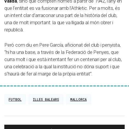
vàlida
, sinó que compten només a partir de 1942, l’any en
que l’entitat es va fusionar amb l’Athletic. Per a molts, és
un intent clar d’arraconar una part de la història del club,
una de molt important: la que va lligada al món obrer i
republicà.
Però com diu en Pere García, aficionat del club i penyista,
“hi ha una base, a través de la Federació de Penyes, que
curra molt i que està intentant fer un centenari per al club,
una celebració a la qual la institució no dóna suport i que
s’haurà de fer al marge de la pròpia entitat”.
FUTBOL
ILLES BALEARS
MALLORCA