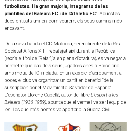
futbolistes. I la gran majoria, integrants de les
plantilles del Balears FC i de l’Athletic FC
”. Aquestes
dues entitats unirien, com veurem, els seus camins més
endavant.
De la seva banda el CD Mallorca, hereu directe de la Reial
Societat Alfons XIII i rebatejat així durant la República
(rebria el títol de “Reial” ja en plena dictadura), es va negar a
permetre que cap dels seus jugadors anés a Barcelona
amb motiu de l’Olimpíada. En un exercici d’apropament al
poder, el club va organitzar un partit en benefici “de la
suscripción por el Movimiento Salvador de España”.
L’escriptor Llorenç Capellà, autor del llibre
L’esport a les
Balears (1936-1959)
, apunta que el vermell va ser l’equip de
les Illes que més homes va aportar a la Guerra Civil.