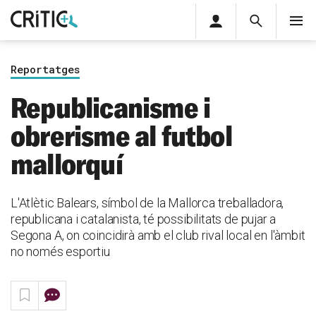
Àrea
Cerca
M
privada
Cerca
Subscriu-t'hi
Cerc
per...
Reportatges
Inicia sessió
Republicanisme i
obrerisme al futbol
mallorquí
L'Atlètic Balears, símbol de la Mallorca treballadora,
republicana i catalanista, té possibilitats de pujar a
Segona A, on coincidirà amb el club rival local en l'àmbit
no només esportiu