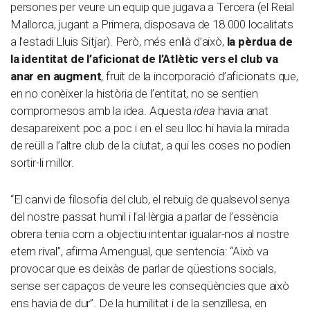
persones per veure un equip que jugava a Tercera (el Reial
Mallorca, jugant a Primera, disposava de 18.000 localitats
a l’estadi Lluis Sitjar). Però, més enllà d’això,
la pèrdua de
la identitat de l’aficionat de l’Atlètic vers el club va
anar en augment
, fruit de la incorporació d’aficionats que,
en no conèixer la història de l’entitat, no se sentien
compromesos amb la idea. Aquesta
idea
havia anat
desapareixent poc a poc i en el seu lloc hi havia la mirada
de reüll a l’altre club de la ciutat, a qui les coses no podien
sortir-li millor.
“El canvi de filosofia del club, el rebuig de qualsevol senya
del nostre passat humil i l’al·lèrgia a parlar de l’essència
obrera tenia com a objectiu intentar igualar-nos al nostre
etern rival”, afirma Amengual, que sentencia: “Això va
provocar que es deixàs de parlar de qüestions socials,
sense ser capaços de veure les conseqüències que això
ens havia de dur”. De la humilitat i de la senzillesa, en