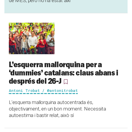
de MÉS, però no ha estat així
L’esquerra mallorquina per a
‘dummies’ catalans: claus abans i
després del 26-J
Antoni Trobat / @antonitrobat
L'esquerra mallorquina autocentrada és,
objectivament, en un bon moment. Necessita
autoestima i bastir relat, això sí