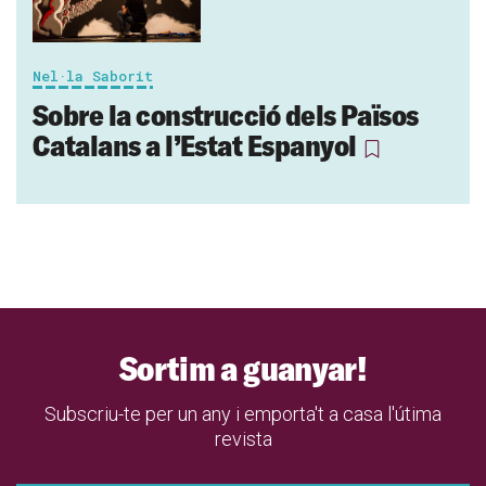
Nel·la Saborit
Sobre la construcció dels Països
Catalans a l’Estat Espanyol
Sortim a guanyar!
Subscriu-te per un any i emporta't a casa l'útima
revista