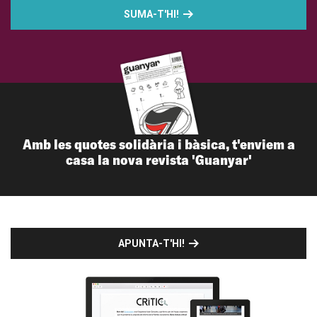
SUMA-T'HI!
Amb les quotes solidària i bàsica, t'enviem a
casa la nova revista 'Guanyar'
APUNTA-T'HI!