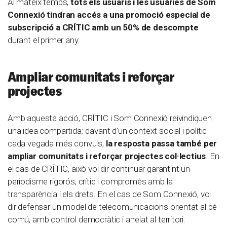
Al mateix temps,
tots els usuaris i les usuàries de Som
Connexió tindran accés a una promoció especial de
subscripció a CRÍTIC amb un 50% de descompte
durant el primer any.
Ampliar comunitats i reforçar
projectes
Amb aquesta acció, CRÍTIC i Som Connexió reivindiquen
una idea compartida: davant d’un context social i polític
cada vegada més convuls,
la resposta passa també per
ampliar comunitats i reforçar projectes col·lectius
. En
el cas de CRÍTIC, això vol dir continuar garantint un
periodisme rigorós, crític i compromès amb la
transparència i els drets. En el cas de Som Connexió, vol
dir defensar un model de telecomunicacions orientat al bé
comú, amb control democràtic i arrelat al territori.