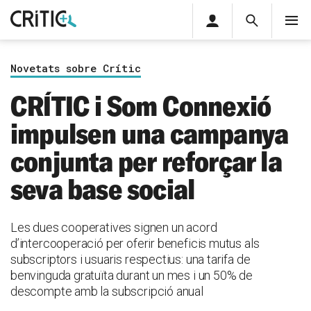
Àrea
Cerca
M
privada
Cerca
Subscriu-t'hi
Cerc
per...
Novetats sobre Crític
Inicia sessió
CRÍTIC i Som Connexió
impulsen una campanya
conjunta per reforçar la
seva base social
Les dues cooperatives signen un acord
d’intercooperació per oferir beneficis mutus als
subscriptors i usuaris respectius: una tarifa de
benvinguda gratuïta durant un mes i un 50% de
descompte amb la subscripció anual