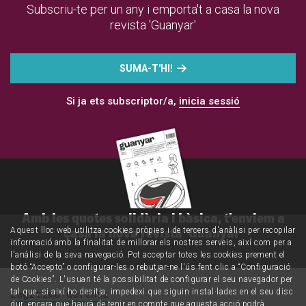
Subscriu-te per un any i emporta't a casa la nova
revista 'Guanyar'
SUMA-T'HI!
Si ja ets subscriptor/a,
inicia sessió
Amb les quotes solidària i bàsica, t'enviem a
casa la nova revista 'Guanyar'
Aquest lloc web utilitza cookies pròpies i de tercers d'anàlisi per recopilar
informació amb la finalitat de millorar els nostres serveis, així com per a
l'anàlisi de la seva navegació. Pot acceptar totes les cookies prement el
botó “Accepto” o configurar-les o rebutjar-ne l'ús fent clic a “Configuració
de Cookies”. L'usuari té la possibilitat de configurar el seu navegador per
Legítima defensa
tal que, si així ho desitja, impedexi que siguin instal·lades en el seu disc
dur, encara que haurà de tenir en compte que aquesta acció podrà