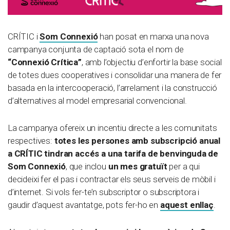
CRÍTIC i
Som Connexió
han posat en marxa una nova
campanya conjunta de captació sota el nom de
“Connexió Crítica”
, amb l’objectiu d’enfortir la base social
de totes dues cooperatives i consolidar una manera de fer
basada en la intercooperació, l’arrelament i la construcció
d’alternatives al model empresarial convencional.
La campanya ofereix un incentiu directe a les comunitats
respectives:
totes les persones amb subscripció anual
a CRÍTIC tindran accés a una tarifa de benvinguda de
Som Connexió
, que inclou
un mes gratuït
per a qui
decideixi fer el pas i contractar els seus serveis de mòbil i
d’internet. Si vols fer-te’n subscriptor o subscriptora i
gaudir d’aquest avantatge, pots fer-ho en
aquest enllaç
.