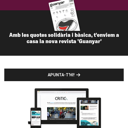
Amb les quotes solidària i bàsica, t'enviem a
casa la nova revista 'Guanyar'
APUNTA-T'HI!