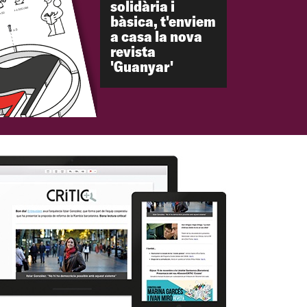
solidària i
bàsica, t'enviem
a casa la nova
revista
'Guanyar'