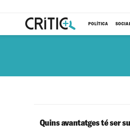
POLÍTICA
SOCIA
Cerca
per...
Quins avantatges té ser s