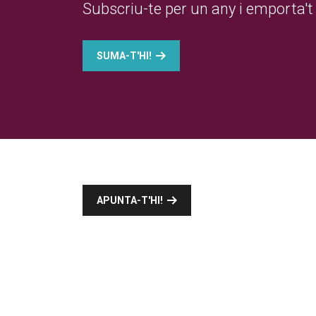
Subscriu-te per un any i emporta't 
SUMA-T'HI!
APUNTA-T'HI!