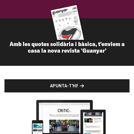
Amb les quotes solidària i bàsica, t'enviem a
casa la nova revista 'Guanyar'
APUNTA-T'HI!