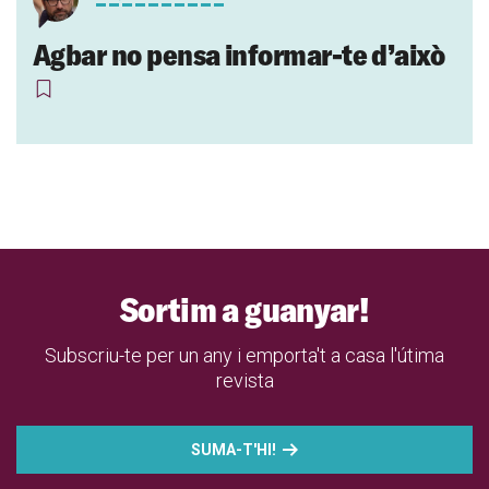
Agbar no pensa informar-te d’això
Sortim a guanyar!
Subscriu-te per un any i emporta't a casa l'útima
revista
SUMA-T'HI!