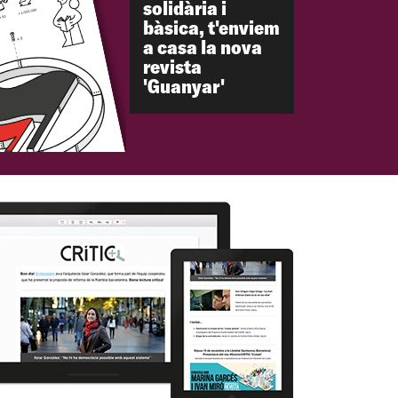
solidària i
bàsica, t'enviem
a casa la nova
revista
'Guanyar'