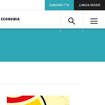
SUBSCRIU-T'HI
INICIA SESSIÓ
ECONOMIA
Cerca
M
Cerca