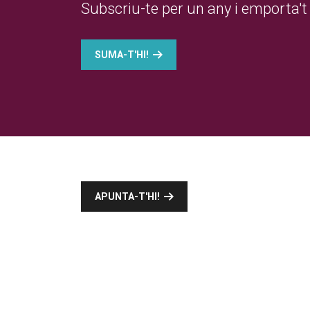
Subscriu-te per un any i emporta't 
SUMA-T'HI!
APUNTA-T'HI!