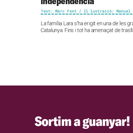
independència
Text: Marc Font / Il·lustració: Manuel
La família Lara s'ha erigit en una de les
Catalunya. Fins i tot ha amenaçat de trasl
Sortim a guanyar!