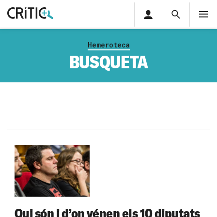
Àrea
Cerca
M
privada
Cerca
Subscriu-t'hi
Cerc
per...
Hemeroteca
Inicia sessió
BUSQUETA
Qui són i d’on vénen els 10 diputats