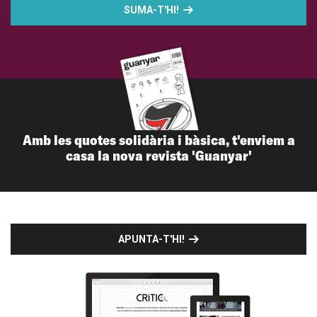
SUMA-T'HI!
Amb les quotes solidària i bàsica, t'enviem a
casa la nova revista 'Guanyar'
APUNTA-T'HI!