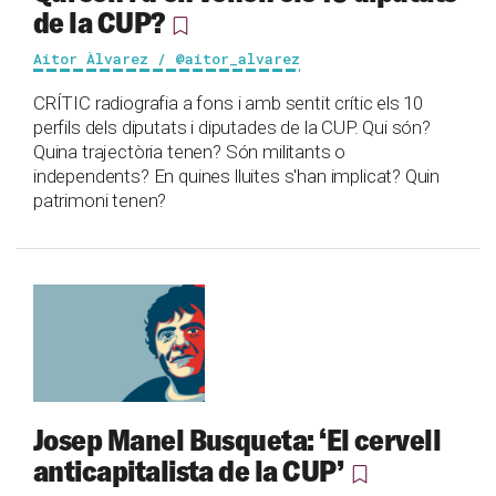
de la CUP?
Aitor Àlvarez / @aitor_alvarez
CRÍTIC radiografia a fons i amb sentit crític els 10
perfils dels diputats i diputades de la CUP. Qui són?
Quina trajectòria tenen? Són militants o
independents? En quines lluites s'han implicat? Quin
patrimoni tenen?
Josep Manel Busqueta: ‘El cervell
anticapitalista de la CUP’