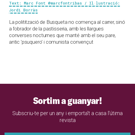
Text: Marc Font @marcfontribas / Il·lustració:
Jordi Borràs
La politització de Busqueta no comença al carrer, sinó
a l'obrador de la pastisseria, amb les llargues
converses nocturnes que manté amb el seu pare,
antic 'psuquero' i comunista convençut
Sortim a guanyar!
Subscriu-te per un any i emporta't a casa l'útima
revista