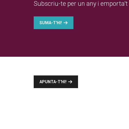
Subscriu-te per un any i emporta't 
SUMA-T'HI!
APUNTA-T'HI!