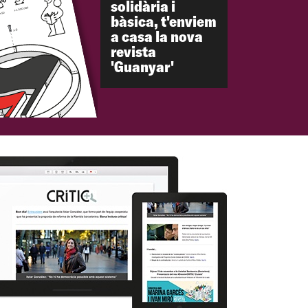
solidària i
bàsica, t'enviem
a casa la nova
revista
'Guanyar'