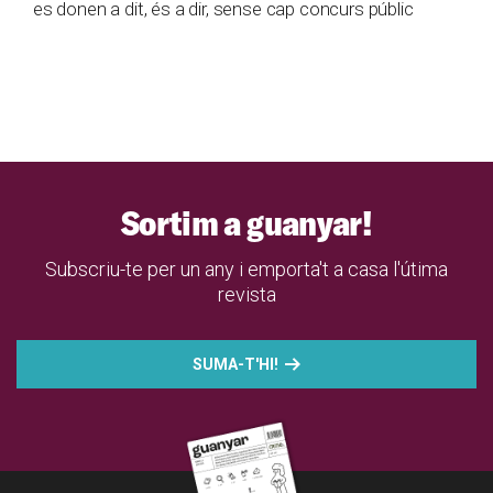
es donen a dit, és a dir, sense cap concurs públic
Sortim a guanyar!
Subscriu-te per un any i emporta't a casa l'útima
revista
SUMA-T'HI!