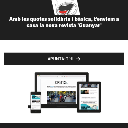
Amb les quotes solidària i bàsica, t'enviem a
casa la nova revista 'Guanyar'
APUNTA-T'HI!