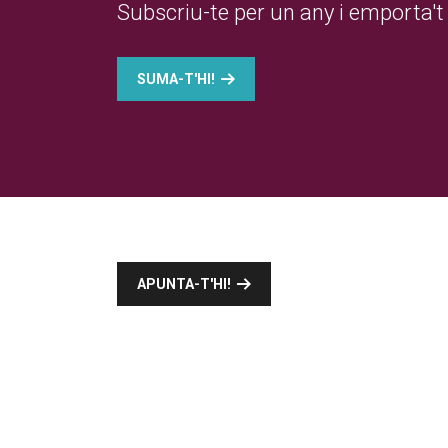
Subscriu-te per un any i emporta't 
SUMA-T'HI!
APUNTA-T'HI!