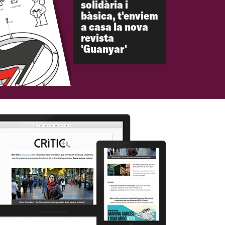
solidària i
bàsica, t'enviem
a casa la nova
revista
'Guanyar'