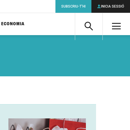
SUBSCRIU-T'HI
INICIA SESSIÓ
ECONOMIA
Cerca
M
Cerca