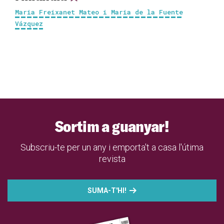
Maria Freixanet Mateo i Maria de la Fuente
Vázquez
Sortim a guanyar!
Subscriu-te per un any i emporta't a casa l'útima
revista
SUMA-T'HI!