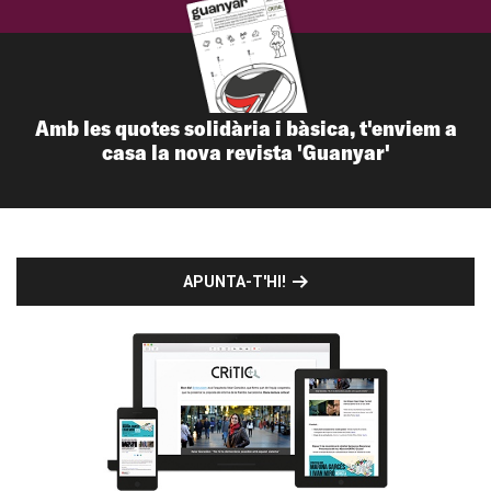
Amb les quotes solidària i bàsica, t'enviem a
casa la nova revista 'Guanyar'
APUNTA-T'HI!