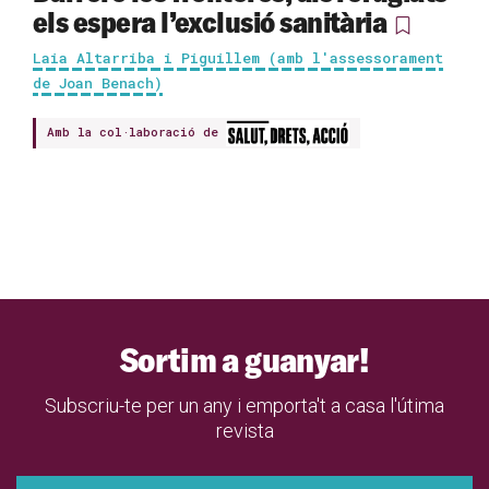
els espera l’exclusió sanitària
Laia Altarriba i Piguillem (amb l'assessorament
de Joan Benach)
Amb la col·laboració de
Sortim a guanyar!
Subscriu-te per un any i emporta't a casa l'útima
revista