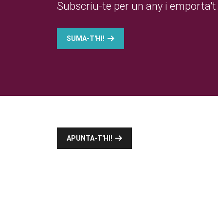
Subscriu-te per un any i emporta't 
SUMA-T'HI!
APUNTA-T'HI!