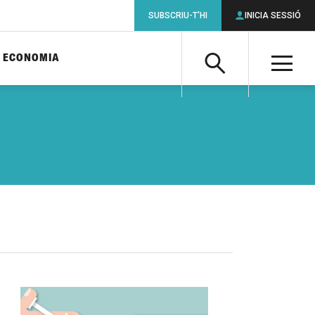
SUBSCRIU-T'HI
INICIA SESSIÓ
ECONOMIA
Cerca
M
Cerca