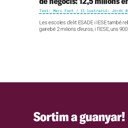
de negocis: 12,5 milions en
Text: Marc Font / Il·lustració: Jordi B
Les escoles d'elit ESADE i IESE també reb
gairebé 2 milions d'euros, i l'IESE, uns 90
Sortim a guanyar!