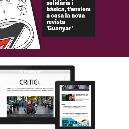
solidària i
bàsica, t'enviem
a casa la nova
revista
'Guanyar'