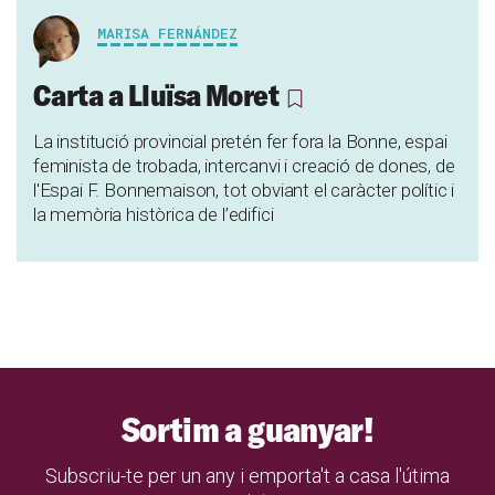
MARISA FERNÁNDEZ
Carta a Lluïsa Moret
La institució provincial pretén fer fora la Bonne, espai
feminista de trobada, intercanvi i creació de dones, de
l'Espai F. Bonnemaison, tot obviant el caràcter polític i
la memòria històrica de l’edifici
Sortim a guanyar!
Subscriu-te per un any i emporta't a casa l'útima