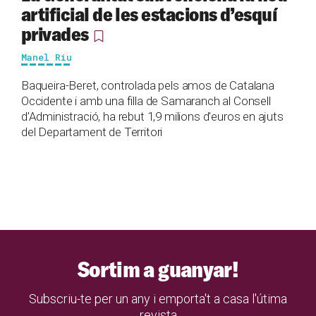
artificial de les estacions d’esquí
privades
Manel Riu
Baqueira-Beret, controlada pels amos de Catalana
Occidente i amb una filla de Samaranch al Consell
d'Administració, ha rebut 1,9 milions d'euros en ajuts
del Departament de Territori
Sortim a guanyar!
Subscriu-te per un any i emporta't a casa l'útima
revista