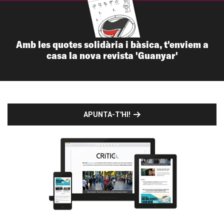
Amb les quotes solidària i bàsica, t'enviem a
casa la nova revista 'Guanyar'
APUNTA-T'HI!