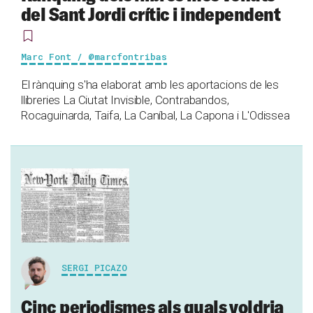
del Sant Jordi crític i independent
Marc Font / @marcfontribas
El rànquing s'ha elaborat amb les aportacions de les
llibreries La Ciutat Invisible, Contrabandos,
Rocaguinarda, Taifa, La Caníbal, La Capona i L'Odissea
SERGI PICAZO
Cinc periodismes als quals voldria