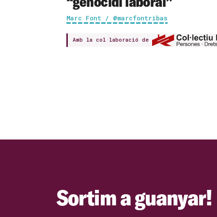
“genocidi laboral”
Marc Font / @marcfontribas
Amb la col·laboració de
Sortim a guanyar!