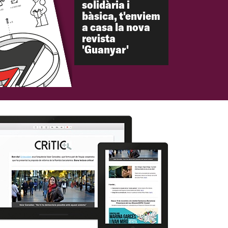
solidària i
bàsica, t'enviem
a casa la nova
revista
'Guanyar'