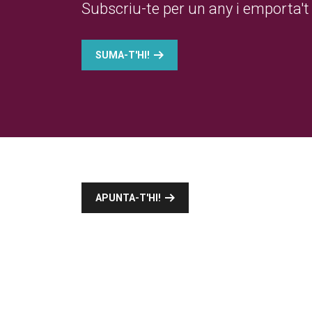
Subscriu-te per un any i emporta't 
SUMA-T'HI!
APUNTA-T'HI!