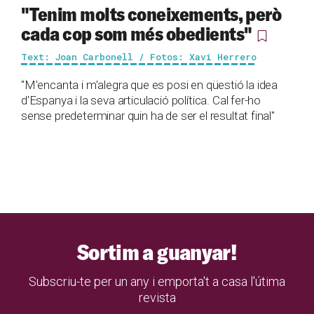
"Tenim molts coneixements, però
cada cop som més obedients"
Text: Joan Carbonell / Fotos: Xavi Herrero
"M'encanta i m'alegra que es posi en qüestió la idea
d'Espanya i la seva articulació política. Cal fer-ho
sense predeterminar quin ha de ser el resultat final"
Sortim a guanyar!
Subscriu-te per un any i emporta't a casa l'útima
revista