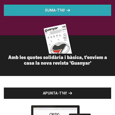
SUMA-T'HI!
Amb les quotes solidària i bàsica, t'enviem a
casa la nova revista 'Guanyar'
APUNTA-T'HI!