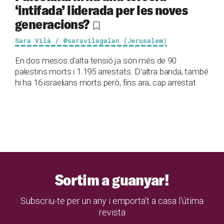
‘intifada’ liderada per les noves
generacions?
Sara Vilà / @saravilagalan (Jerusalem)
En dos mesos d'alta tensió ja són més de 90
palestins morts i 1.195 arrestats. D'altra banda, també
hi ha 16 israelians morts però, fins ara, cap arrestat
Sortim a guanyar!
Subscriu-te per un any i emporta't a casa l'útima
revista