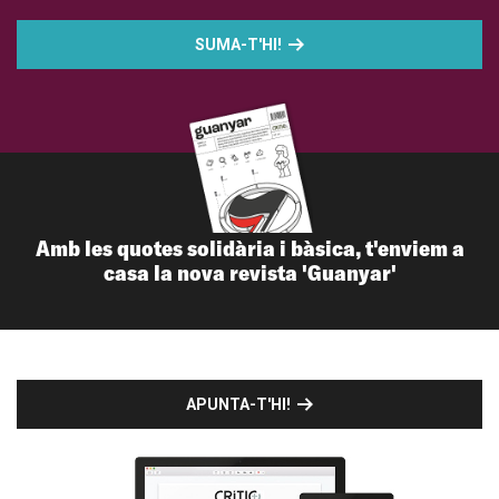
SUMA-T'HI!
Amb les quotes solidària i bàsica, t'enviem a
casa la nova revista 'Guanyar'
APUNTA-T'HI!