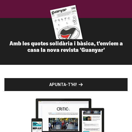
Amb les quotes solidària i bàsica, t'enviem a
casa la nova revista 'Guanyar'
APUNTA-T'HI!