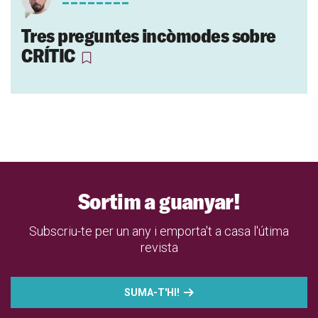
Tres preguntes incòmodes sobre
CRÍTIC
Sortim a guanyar!
Subscriu-te per un any i emporta't a casa l'útima
revista
SUMA-T'HI!