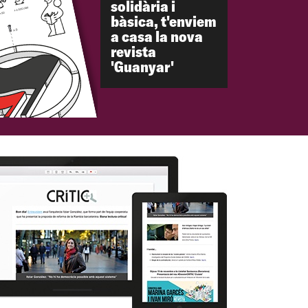
solidària i
bàsica, t'enviem
a casa la nova
revista
'Guanyar'