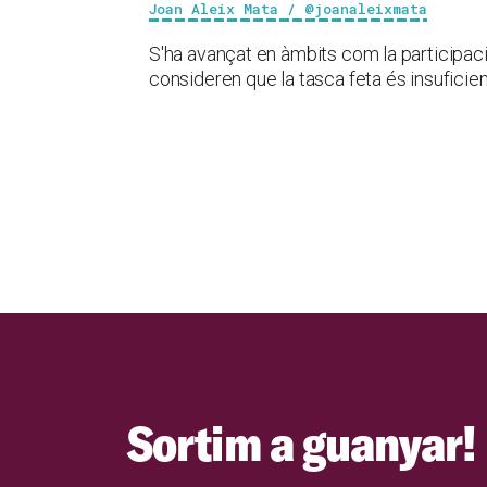
Joan Aleix Mata / @joanaleixmata
S'ha avançat en àmbits com la participaci
consideren que la tasca feta és insuficie
Sortim a guanyar!