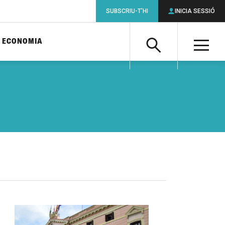
SUBSCRIU-T'HI
INICIA SESSIÓ
ECONOMIA
Cerca
M
Cerca