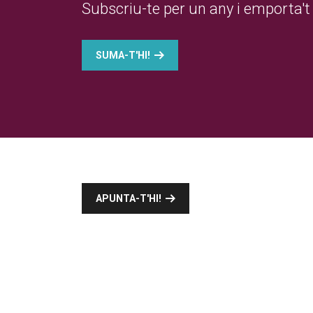
Subscriu-te per un any i emporta't 
SUMA-T'HI!
APUNTA-T'HI!