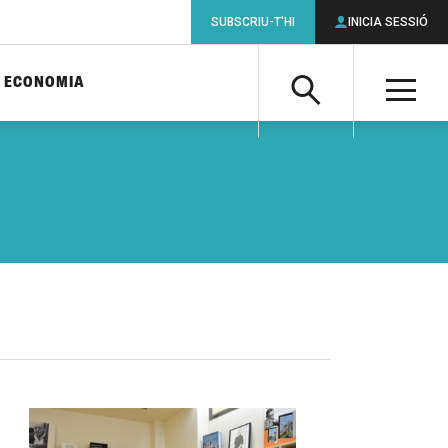
SUBSCRIU-T'HI
INICIA SESSIÓ
ECONOMIA
Cerca
M
Cerca