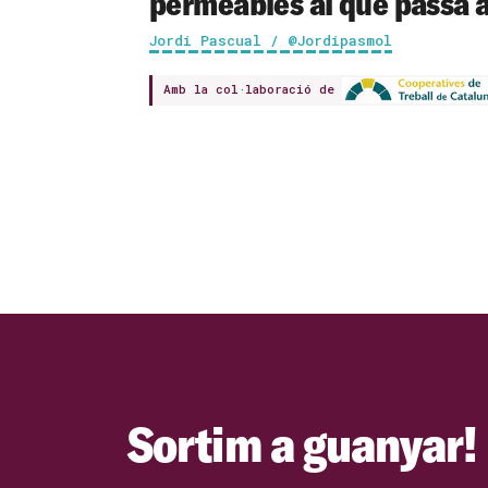
permeables al que passa a
Jordi Pascual / @Jordipasmol
Amb la col·laboració de
Sortim a guanyar!