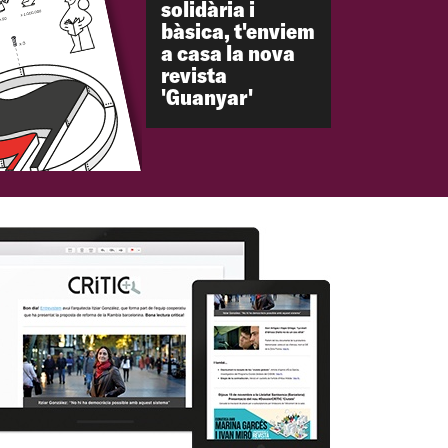
solidària i
bàsica, t'enviem
a casa la nova
revista
'Guanyar'