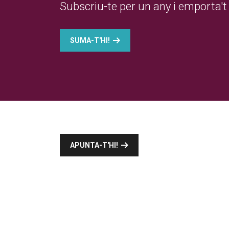
Subscriu-te per un any i emporta't 
SUMA-T'HI!
APUNTA-T'HI!