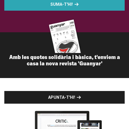
SUMA-T'HI!
Amb les quotes solidària i bàsica, t'enviem a
casa la nova revista 'Guanyar'
APUNTA-T'HI!