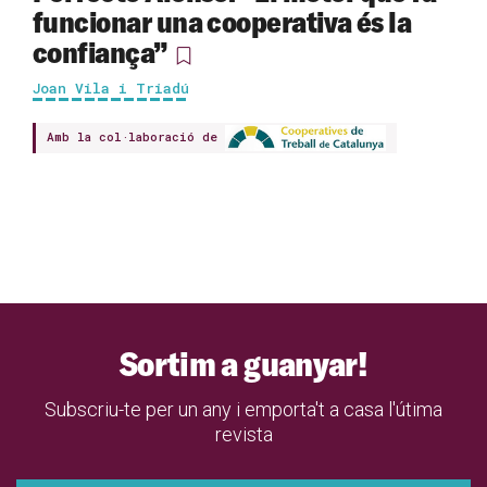
funcionar una cooperativa és la
confiança”
Joan Vila i Triadú
Amb la col·laboració de
Sortim a guanyar!
Subscriu-te per un any i emporta't a casa l'útima
revista