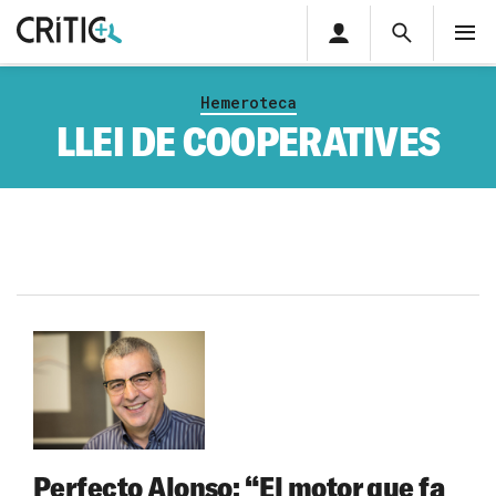
Àrea
Cerca
M
privada
Cerca
Subscriu-t'hi
Cerc
per...
Hemeroteca
Inicia sessió
LLEI DE COOPERATIVES
Perfecto Alonso: “El motor que fa