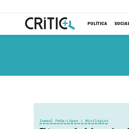
POLÍTICA
SOCIA
Cerca
per...
Ismael Peña-López / @ictlogist