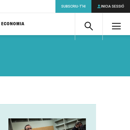
SUBSCRIU-T'HI
INICIA SESSIÓ
ECONOMIA
Cerca
M
Cerca