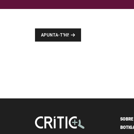
APUNTA-T'HI!
SOBRE 
BOTIG