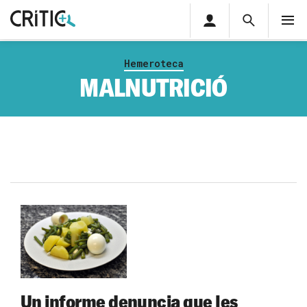
Àrea
Cerca
M
privada
Cerca
Subscriu-t'hi
Cerc
per...
Hemeroteca
Inicia sessió
MALNUTRICIÓ
Un informe denuncia que les