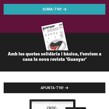
SUMA-T'HI!
Amb les quotes solidària i bàsica, t'enviem a
casa la nova revista 'Guanyar'
APUNTA-T'HI!