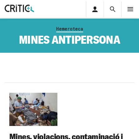
Àrea
Cerca
M
privada
Cerca
Subscriu-t'hi
Cerc
per...
Hemeroteca
Inicia sessió
MINES ANTIPERSONA
Mines, violacions, contaminació i