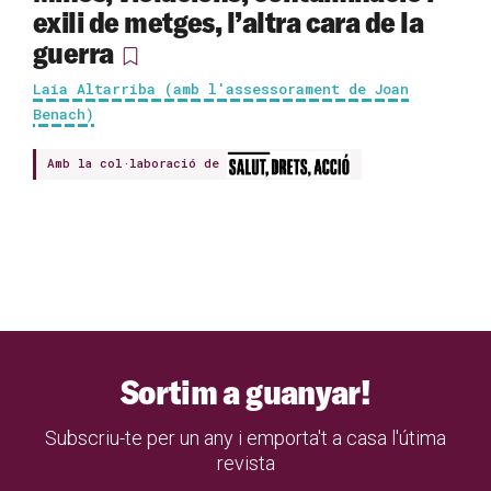
exili de metges, l’altra cara de la
guerra
Laia Altarriba (amb l'assessorament de Joan
Benach)
Amb la col·laboració de
Sortim a guanyar!
Subscriu-te per un any i emporta't a casa l'útima
revista