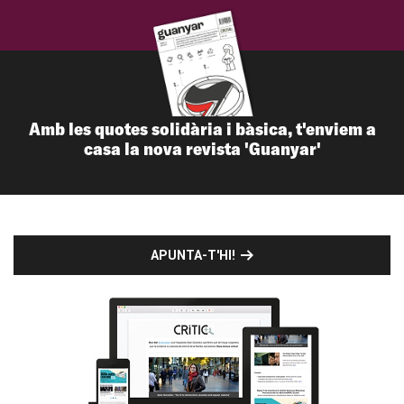
Amb les quotes solidària i bàsica, t'enviem a
casa la nova revista 'Guanyar'
APUNTA-T'HI!