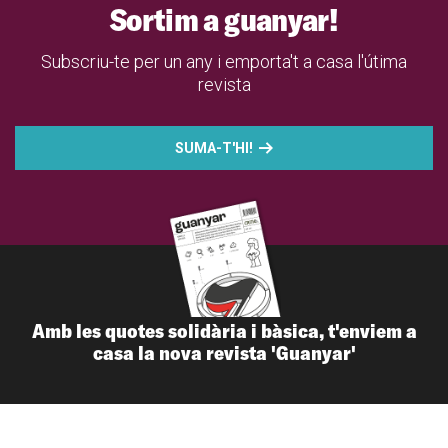
Sortim a guanyar!
Subscriu-te per un any i emporta't a casa l'útima
revista
SUMA-T'HI!
Amb les quotes solidària i bàsica, t'enviem a
casa la nova revista 'Guanyar'