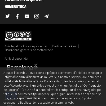
HEMEROTECA
Twitter
Facebook
YouTube
Instagram
Telegram
Avís legal i política de privacitat
Política de cookies
Condicions generals de contractació
Amb el suport de:
Aquest lloc web utilitza cookies pròpies i de tercers d'anàlisi per recopilar
informació amb la finalitat de millorar els nostres serveis, així com per a
l'anàlisi de la seva navegació. Pot acceptar totes les cookies prement el
botó “Accepto” o configurar-les o rebutjar-ne l'ús fent clic a “Configuració
de Cookies”. L'usuari té la possibilitat de configurar el seu navegador per
tal que, si així ho desitja, impedexi que siguin instal·lades en el seu disc
dur, encara que haurà de tenir en compte que aquesta acció podrà
ocasionar dificultats de navegació de la pàgina web.