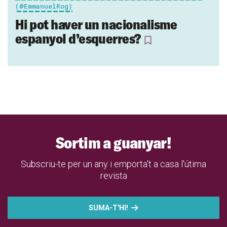
(@EmmanuelRog)
Hi pot haver un nacionalisme
espanyol d’esquerres?
Sortim a guanyar!
Subscriu-te per un any i emporta't a casa l'útima
revista
SUMA-T'HI!