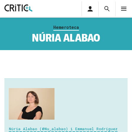
Àrea
Cerca
M
privada
Cerca
Subscriu-t'hi
Cerc
per...
Hemeroteca
Inicia sessió
NÚRIA ALABAO
Núria Alabao (@Nu_alabao) i Emmanuel Rodríguez