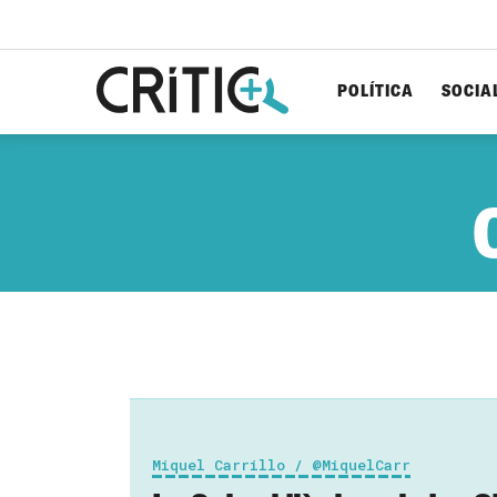
POLÍTICA
SOCIA
Cerca
per...
Miquel Carrillo / @MiquelCarr