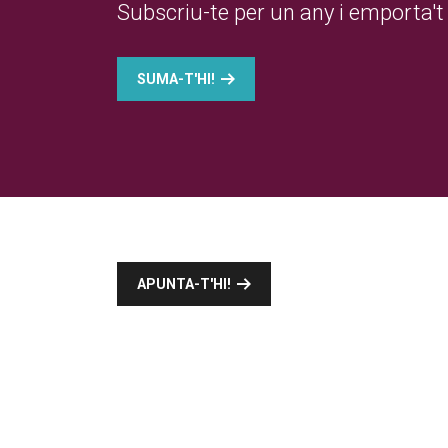
Subscriu-te per un any i emporta't 
SUMA-T'HI!
APUNTA-T'HI!