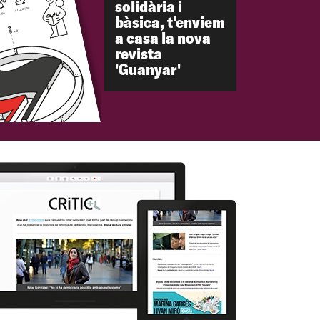
solidària i
bàsica, t'enviem
a casa la nova
revista
'Guanyar'