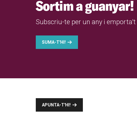
Sortim a guanyar!
Subscriu-te per un any i emporta't 
SUMA-T'HI!
APUNTA-T'HI!