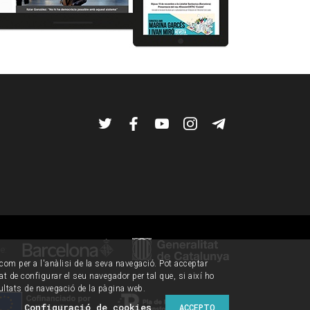
Twitter
Facebook
YouTube
Instagram
Telegram
de:
í com per a l'anàlisi de la seva navegació. Pot acceptar
tat de configurar el seu navegador per tal que, si així ho
ultats de navegació de la pàgina web.
Configuració de cookies
ACCEPTO