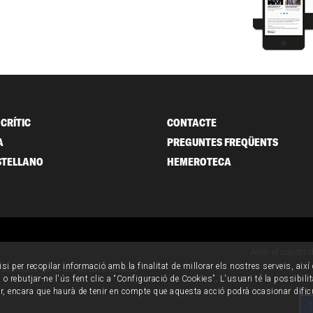
CRÍTIC
CONTACTE
A
PREGUNTES FREQÜENTS
STELLANO
HEMEROTECA
Amb el suport 
isi per recopilar informació amb la finalitat de millorar els nostres serveis, aix
ondicions generals de contractació
o rebutjar-ne l'ús fent clic a “Configuració de Cookies”. L'usuari té la possibili
ur, encara que haurà de tenir en compte que aquesta acció podrà ocasionar dific