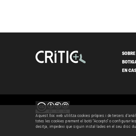
SOBRE 
BOTIG
EN CA
Aquest lloc web utilitza cookies pròpies i de tercers d'anàl
Avís legal i política de privacitat
Política de cookies
C
totes les cookies prement el botó “Accepto” o configurar-les 
desitja, impedexi que siguin instal·lades en el seu disc d