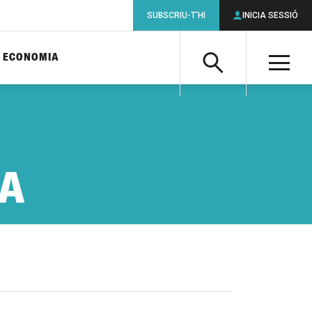
SUBSCRIU-T'HI
INICIA SESSIÓ
ECONOMIA
Cerca
M
Cerca
NA