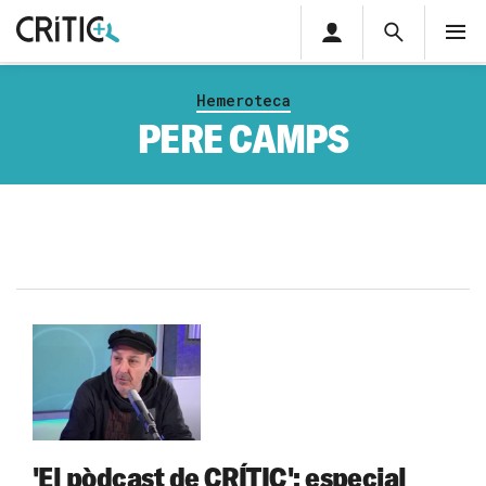
Àrea
Cerca
M
privada
Cerca
Subscriu-t'hi
Cerc
per...
Hemeroteca
Inicia sessió
PERE CAMPS
'El pòdcast de CRÍTIC': especial