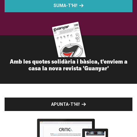
SUMA-T'HI!
Amb les quotes solidària i bàsica, t'enviem a
casa la nova revista 'Guanyar'
APUNTA-T'HI!