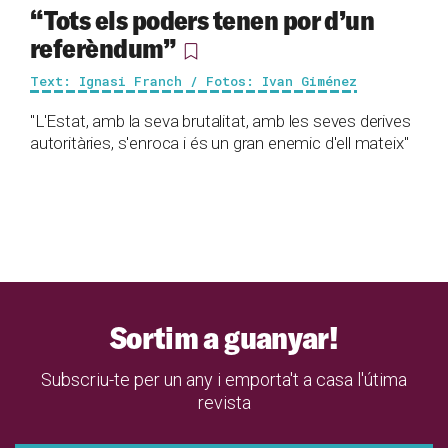
“Tots els poders tenen por d’un
referèndum”
Text: Ignasi Franch / Fotos: Ivan Giménez
"L'Estat, amb la seva brutalitat, amb les seves derives
autoritàries, s'enroca i és un gran enemic d'ell mateix"
Sortim a guanyar!
Subscriu-te per un any i emporta't a casa l'útima
revista