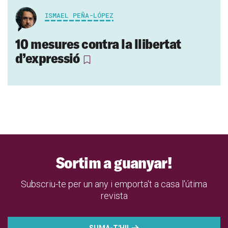
ISMAEL PEÑA-LÓPEZ
10 mesures contra la llibertat
d’expressió
Sortim a guanyar!
Subscriu-te per un any i emporta't a casa l'útima
revista
SUMA-T'HI!