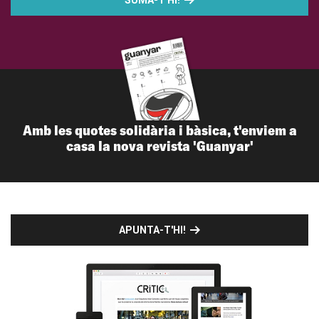
Amb les quotes solidària i bàsica, t'enviem a
casa la nova revista 'Guanyar'
APUNTA-T'HI!