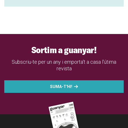
Sortim a guanyar!
Subscriu-te per un any i emporta't a casa l'útima
revista
SUMA-T'HI!