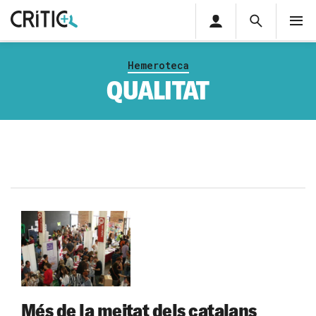
Àrea
Cerca
M
privada
Cerca
Subscriu-t'hi
Cerc
per...
Hemeroteca
Inicia sessió
QUALITAT
Més de la meitat dels catalans