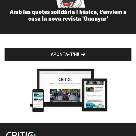
Amb les quotes solidària i bàsica, t'enviem a
casa la nova revista 'Guanyar'
APUNTA-T'HI!